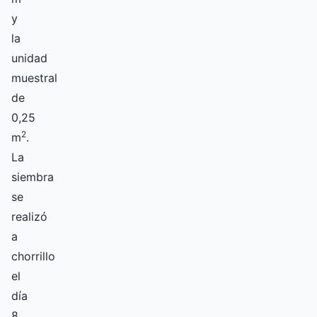
y
la
unidad
muestral
de
0,25
2
m
.
La
siembra
se
realizó
a
chorrillo
el
día
8