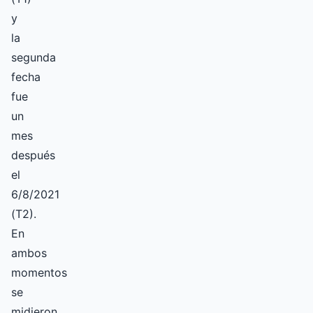
y
la
segunda
fecha
fue
un
mes
después
el
6/8/2021
(T2).
En
ambos
momentos
se
midieron