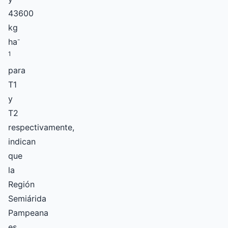
43600
kg
-
ha
1
para
T1
y
T2
respectivamente,
indican
que
la
Región
Semiárida
Pampeana
es