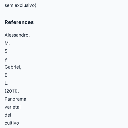
semiexclusivo)
References
Alessandro,
M.
S.
y
Gabriel,
E.
L.
(2011).
Panorama
varietal
del
cultivo