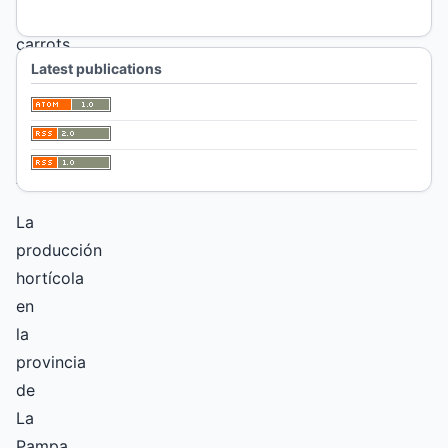
Keywords:
carrots,
roots,
Latest publications
output,
quality
Abstract
La
producción
hortícola
en
la
provincia
de
La
Pampa,