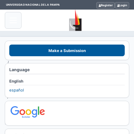
UNIVERSIDAD NACIONAL DE LA PAMPA
Register
Login
Home
/
Make a Submission
Archives
/
Language
Vol. 32
No. 2
English
(2022)
español
/
Artículos
Científicos
y Técnicos