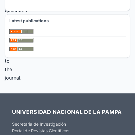
with
questions
about
Latest publications
the
journal
and
submissions
to
the
journal.
UNIVERSIDAD NACIONAL DE LA PAMPA
Secretaría de Investigación
Portal de Revistas Científicas