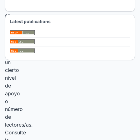
que
se
Latest publications
le
atribuya
a
la
revista
un
cierto
nivel
de
apoyo
o
número
de
lectores/as.
Consulte