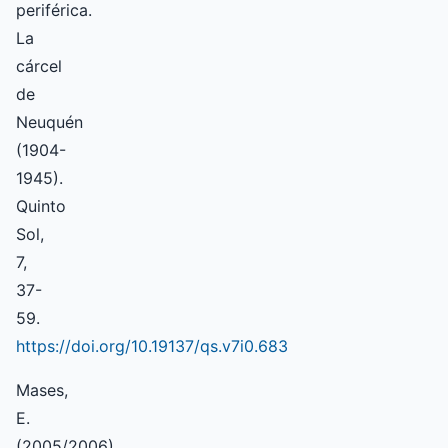
periférica.
La
cárcel
de
Neuquén
(1904-
1945).
Quinto
Sol,
7,
37-
59.
https://doi.org/10.19137/qs.v7i0.683
Mases,
E.
(2005/2006).