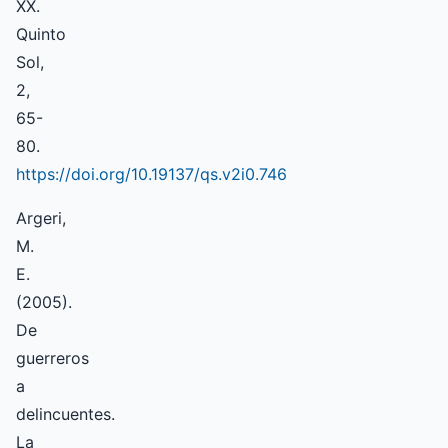
XX.
Quinto
Sol,
2,
65-
80.
https://doi.org/10.19137/qs.v2i0.746
Argeri,
M.
E.
(2005).
De
guerreros
a
delincuentes.
La