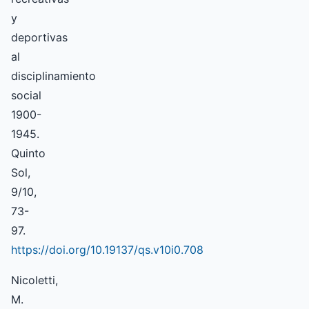
y
deportivas
al
disciplinamiento
social
1900-
1945.
Quinto
Sol,
9/10,
73-
97.
https://doi.org/10.19137/qs.v10i0.708
Nicoletti,
M.