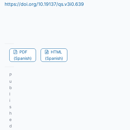
https://doi.org/10.19137/qs.v3i0.639
PDF
HTML
(Spanish)
(Spanish)
P
u
b
l
i
s
h
e
d