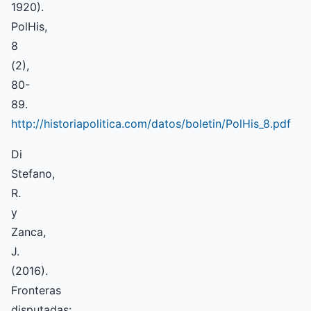
1920).
PolHis,
8
(2),
80-
89.
http://historiapolitica.com/datos/boletin/PolHis_8.pdf
Di
Stefano,
R.
y
Zanca,
J.
(2016).
Fronteras
disputadas: