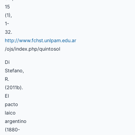
15
(1),
1-
32.
http://www.fchst.unlpam.edu.ar
/ojs/index.php/quintosol
Di
Stefano,
R.
(2011b).
El
pacto
laico
argentino
(1880-