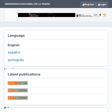
UNIVERSIDAD NACIONAL DE LA PAMPA
Register
Login
Home
Language
/
English
Archives
español
/
português
Vol. 22
No. 1
Latest publications
(2015)
Vol.
22
No.