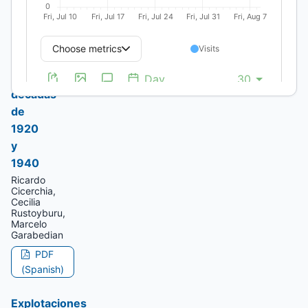
rieles.
Noroeste
Argentino
entre
las
décadas
de
1920
y
1940
Ricardo
Cicerchia,
Cecilia
Rustoyburu,
Marcelo
Garabedian
PDF
(Spanish)
Explotaciones