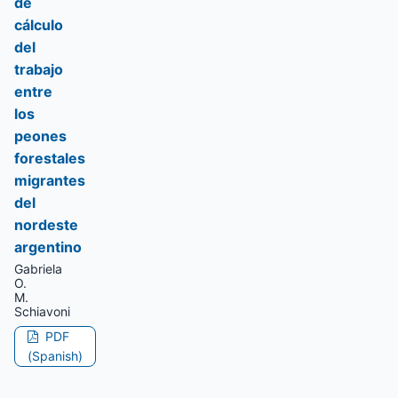
de
cálculo
del
trabajo
entre
los
peones
forestales
migrantes
del
nordeste
argentino
Gabriela
O.
M.
Schiavoni
PDF
(Spanish)