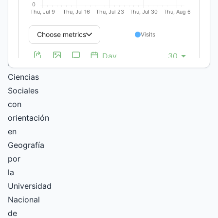
Trabajo
Social
y
Doctora
en
Ciencias
Sociales
con
orientación
en
Geografía
por
la
Universidad
Nacional
de