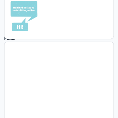
en
Diálogo
Juan
Pablo
Scarfi
CONICET
– UdeSA
Eduardo
Zimmermann
University
of San
Andrés
Sebastian