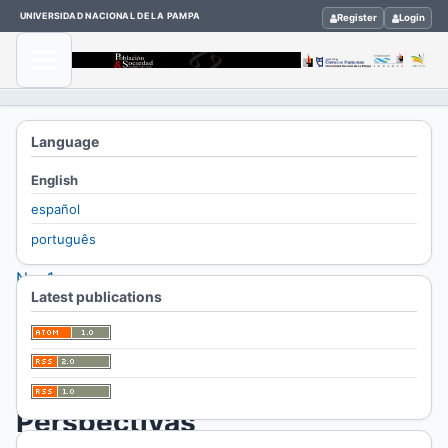
UNIVERSIDAD NACIONAL DE LA PAMPA
Register
Login
Home
Language
/
English
Archives
español
/
português
Vol. 28
No. 1
Latest publications
(2021)
/
Reseñas
Perspectivas