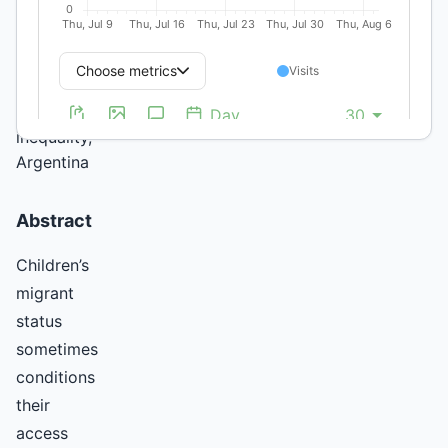
Keywords:
children
migration,
childhood,
education,
inequality,
Argentina
Abstract
Children’s
migrant
status
sometimes
conditions
their
access