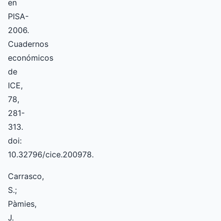
en
PISA-
2006.
Cuadernos
económicos
de
ICE,
78,
281-
313.
doi:
10.32796/cice.200978.
Carrasco,
S.;
Pàmies,
J.