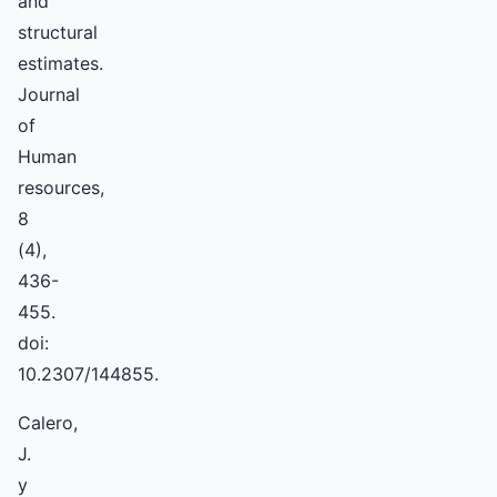
and
structural
estimates.
Journal
of
Human
resources,
8
(4),
436-
455.
doi:
10.2307/144855.
Calero,
J.
y