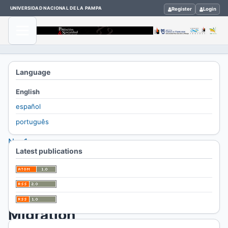
UNIVERSIDAD NACIONAL DE LA PAMPA
Register
Login
Home
Language
/
English
Archives
español
/
português
Vol. 28
No. 1
Latest publications
(2021)
/
Dossier
Migration