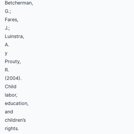
Betcherman,
G.;
Fares,
J.;
Luinstra,
A.
y
Prouty,
R.
(2004).
Child
labor,
education,
and
children’s
rights.