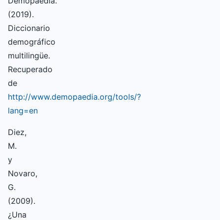
Demopaedia.
(2019).
Diccionario
demográfico
multilingüe.
Recuperado
de
http://www.demopaedia.org/tools/?
lang=en
Diez,
M.
y
Novaro,
G.
(2009).
¿Una