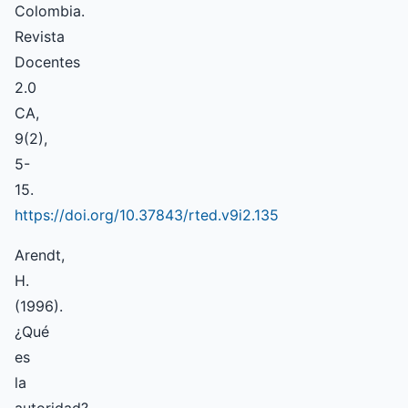
Colombia.
Revista
Docentes
2.0
CA,
9(2),
5-
15.
https://doi.org/10.37843/rted.v9i2.135
Arendt,
H.
(1996).
¿Qué
es
la