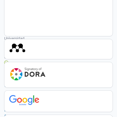
4921-
0685
(unauthenticated)
Jemay
Mosquera
Téllez
Universidad
de
Pamplona,
Colombia
http://orcid.org/0000-
0001-
5989-
5644
(unauthenticated)
DOI:
https://doi.org/10.19137/praxiseducativa-
2024-
280106