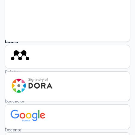
https://orcid.org/0000-
0002-
9883-
6177
(unauthenticated)
Mariana
Laura
Delgado
Profesora
titular
Práctica
Docente del
Profesorado
de
Educación
Inicial, del
Instituto de
Formación
Docente