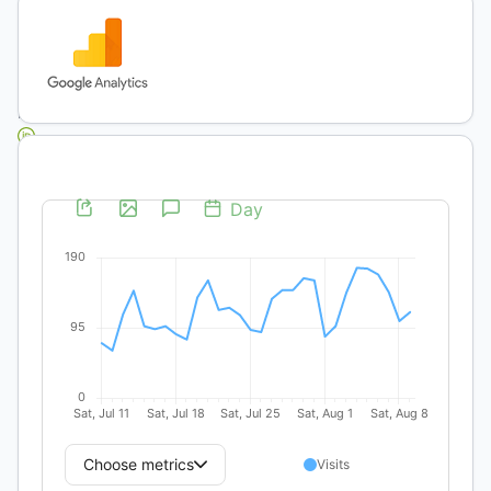
Bariloche.
Magister en
Educación-
UNLP-
FaHCE
https://orcid.org/0000-
0002-
6145-
4992
(unauthenticated)
Keywords:
teacher
formation,
accompaniment
practices,
academic
accessibility,