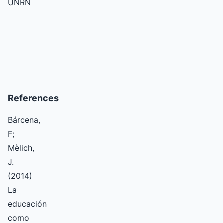
UNRN
References
Bárcena,
F;
Mèlich,
J.
(2014)
La
educación
como