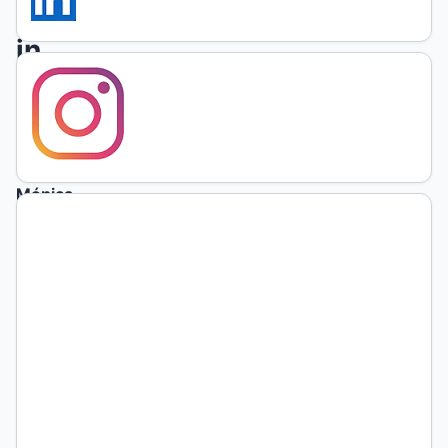
formation,
in
unprecedented
times
Mónica
Inés
Delgado
Instituto de
Formación
Docente de
Bariloche
Universidad
Nacional de
Río Negro