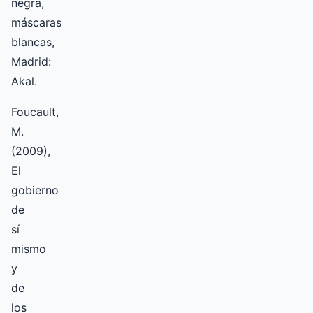
negra,
máscaras
blancas,
Madrid:
Akal.
Foucault,
M.
(2009),
El
gobierno
de
sí
mismo
y
de
los