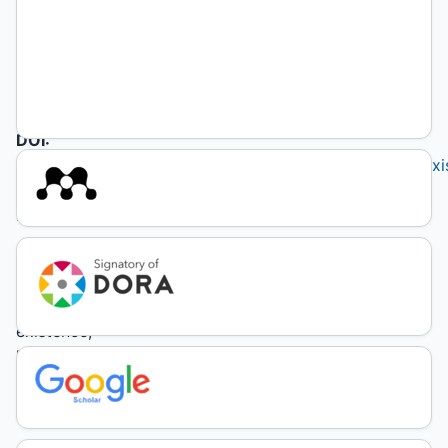
National
University
of Rosario
DOI:
https://doi.org/10.19137/https://dx.doi.org/10.19137/prax
2019-
230202
Keywords:
neoliberalism,
dissonances,
existence,
living
well,
pedagogy