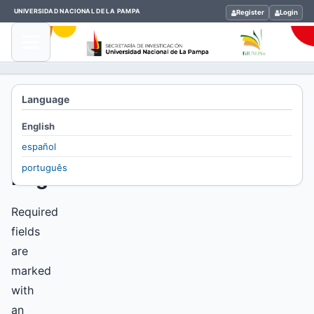
UNIVERSIDAD NACIONAL DE LA PAMPA
Register
Login
Home
Language
/
English
Register
español
português
Register
Required
fields
are
marked
with
an