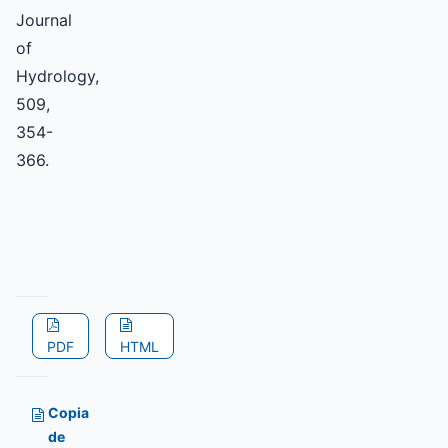
Journal
of
Hydrology,
509,
354-
366.
PDF
HTML
Copia
de