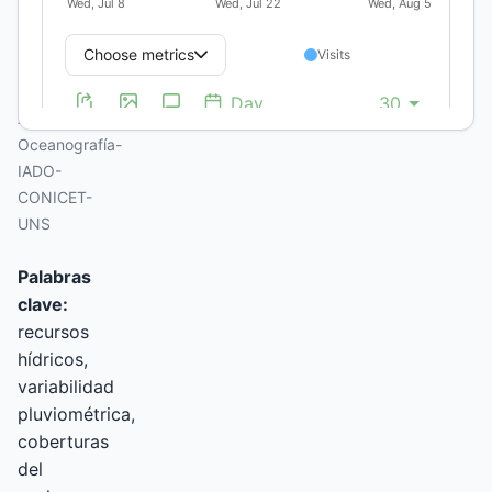
Nacional del
Sur, Bahía
Blanca.
Instituto
Argentino de
Oceanografía-
IADO-
CONICET-
UNS
Palabras
clave:
recursos
hídricos,
variabilidad
pluviométrica,
coberturas
del