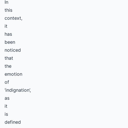
In
this
context,
it
has
been
noticed
that
the
emotion
of
‘indignation’,
as
it
is
defined