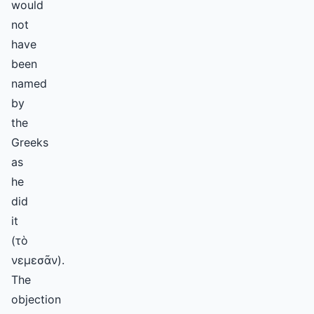
would
not
have
been
named
by
the
Greeks
as
he
did
it
(τὸ
νεμεσᾶν).
The
objection