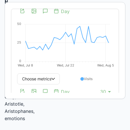
N.
Fernández
Conicet/
Universidad
Nacional de
La Plata
https://orcid.org/0000-
0001-
6693-
5202
(unauthenticated)
Keywords:
indignation,
envy,
Aristotle,
Aristophanes,
emotions