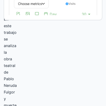
Resumen
En
este
trabajo
se
analiza
la
obra
teatral
de
Pablo
Neruda
Fulgor
y
muerte