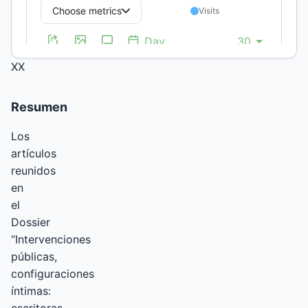
siglo
XIX,
siglo
XX
Resumen
Los
artículos
reunidos
en
el
Dossier
“Intervenciones
públicas,
configuraciones
íntimas: