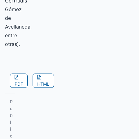
Gertrudis
Gómez
de
Avellaneda,
entre
otras).
PDF
HTML
P
u
b
l
i
c