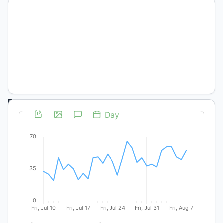
Lucía
Stecher
Guzmán
Universidad
de Chile
DOI:
https://doi.org/10.19137/2017-
2131
Palabras
clave:
escritoras,
crítica
feminista,
literatura
caribeña,