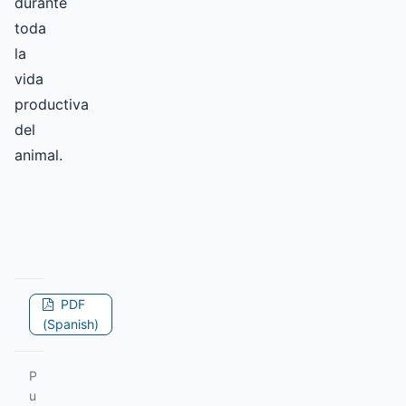
durante
toda
la
vida
productiva
del
animal.
PDF
(Spanish)
P
u