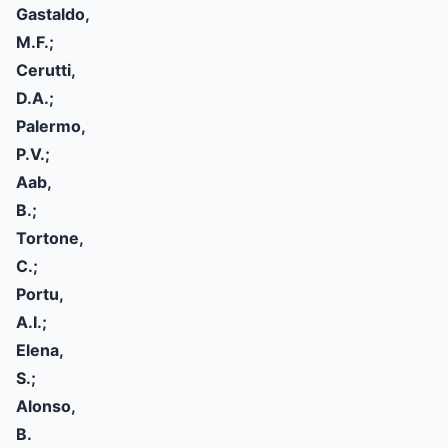
Gastaldo,
M.F.;
Cerutti,
D.A.;
Palermo,
P.V.;
Aab,
B.;
Tortone,
C.;
Portu,
A.I.;
Elena,
S.;
Alonso,
B.