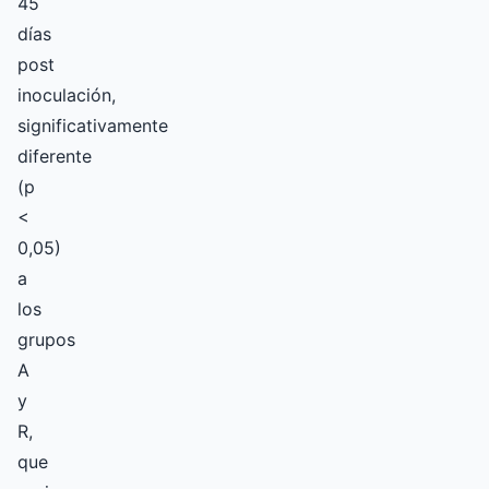
45
días
post
inoculación,
significativamente
diferente
(p
<
0,05)
a
los
grupos
A
y
R,
que