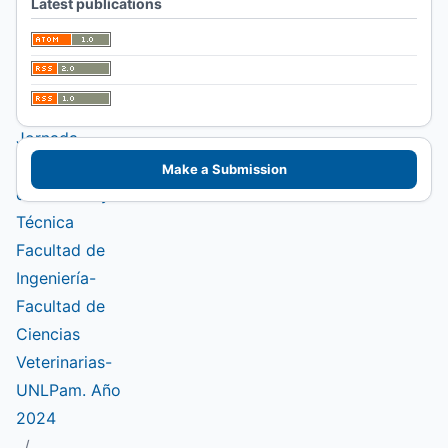
Latest publications
III Jornada de
Ciencia y
Técnica y
Extensión. VI
Jornada
Interinstitucional
Make a Submission
de Ciencia y
Técnica
Facultad de
Ingeniería-
Facultad de
Ciencias
Veterinarias-
UNLPam. Año
2024
/