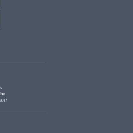
s
ina
u.ar