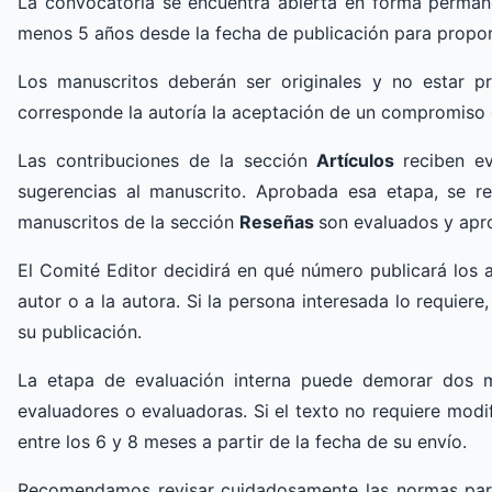
La convocatoria se encuentra abierta en forma permane
menos 5 años desde la fecha de publicación para propon
Los manuscritos deberán ser originales y no estar pr
corresponde la autoría la aceptación de un compromiso d
Las contribuciones de la sección
Artículos
reciben ev
sugerencias al manuscrito. Aprobada esa etapa, se r
manuscritos de la sección
Reseñas
son evaluados y apr
El Comité Editor decidirá en qué número publicará los a
autor o a la autora. Si la persona interesada lo requier
su publicación.
La etapa de evaluación interna puede demorar dos me
evaluadores o evaluadoras. Si el texto no requiere mod
entre los 6 y 8 meses a partir de la fecha de su envío.
Recomendamos revisar cuidadosamente las normas para 