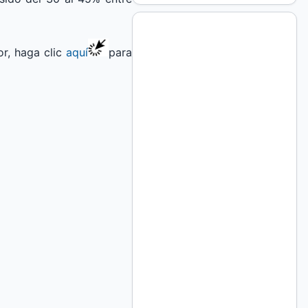
or, haga clic
aquí
para