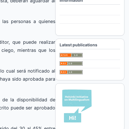
Information
sta, deberán aguardar al
For Readers
For Authors
a las personas a quienes
For Librarians
itor, que puede realizar
Latest publications
ciego, mientras que los
o cual será notificado al
a haya sido aprobada para
de la disponibilidad de
crito puede ser aprobado
sido del 30 al 45% entre