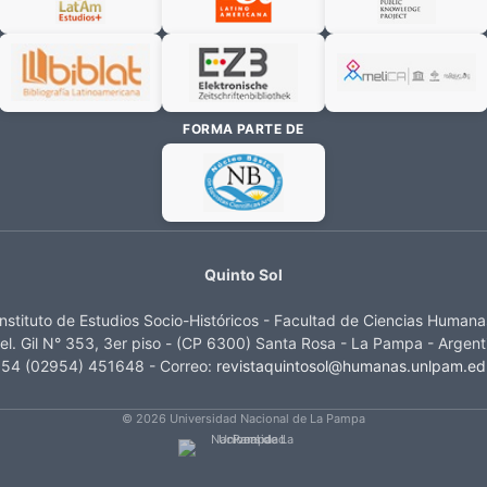
FORMA PARTE DE
Quinto Sol
Instituto de Estudios Socio-Históricos - Facultad de Ciencias Humana
el. Gil N° 353, 3er piso - (CP 6300) Santa Rosa - La Pampa - Argent
 54 (02954) 451648 - Correo:
revistaquintosol@humanas.unlpam.ed
© 2026 Universidad Nacional de La Pampa