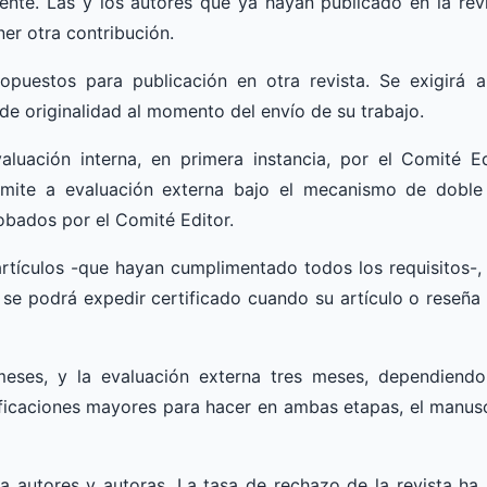
nte. Las y los autores que ya hayan publicado en la revi
er otra contribución.
opuestos para publicación en otra revista. Se exigirá 
e originalidad al momento del envío de su trabajo.
aluación interna, en primera instancia, por el Comité Ed
emite a evaluación externa bajo el mecanismo de doble 
obados por el Comité Editor.
rtículos -que hayan cumplimentado todos los requisitos-, l
e, se podrá expedir certificado cuando su artículo o reseñ
ses, y la evaluación externa tres meses, dependiendo 
ificaciones mayores para hacer en ambas etapas, el manus
autores y autoras. La tasa de rechazo de la revista ha 