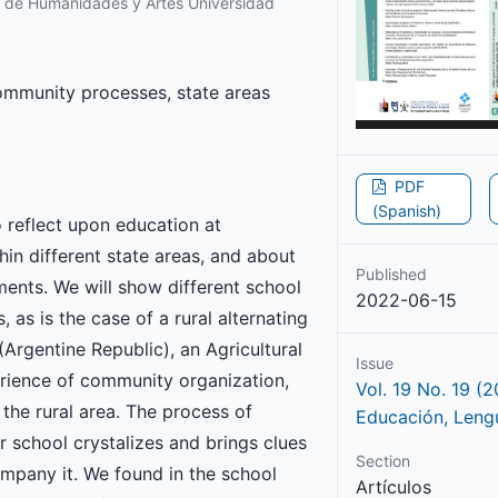
ad de Humanidades y Artes Universidad
community processes, state areas
PDF
(Spanish)
o reflect upon education at
in different state areas, and about
Published
ments. We will show different school
2022-06-15
s is the case of a rural alternating
(Argentine Republic), an Agricultural
Issue
rience of community organization,
Vol. 19 No. 19 (2
 the rural area. The process of
Educación, Leng
r school crystalizes and brings clues
Section
ompany it. We found in the school
Artículos