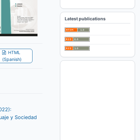
For Librarians
Latest publications
HTML
(Spanish)
022):
uaje y Sociedad