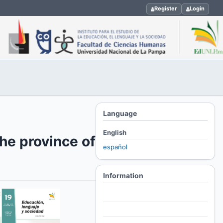
Register
Login
Language
English
the province of
español
Information
For Readers
For Authors