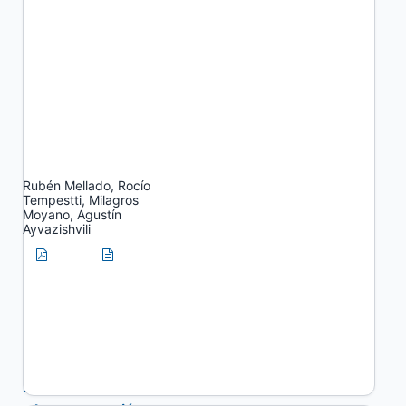
Tejiendo redes
entre la
universidad y el
territorio: la
experiencia del
Proyecto
Mauricio López,
Uniendo Brazos
Rubén Mellado, Rocío
Tempestti, Milagros
Moyano, Agustín
Ayvazishvili
PDF
HTML
Mutantur: Un
proyecto de
turismo para la
integración social