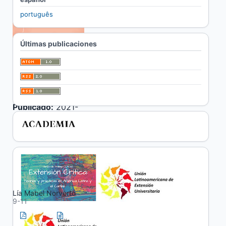
português
Últimas publicaciones
Publicado:
2021-
07-05
Presentación
Presentación
Lía Mabel Norverto
9-11