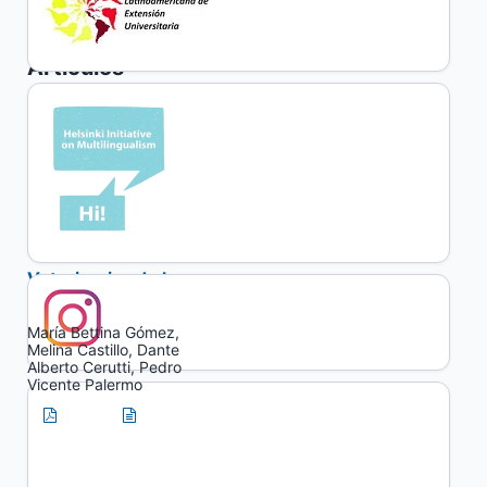
PDF
HTML
Artículos
Experiencia
vinculante entre
Escuelas
Agrotécnicas y la
Facultad de
Ciencias
Veterinarias de la
UNLPam
María Bettina Gómez,
Melina Castillo, Dante
Alberto Cerutti, Pedro
Vicente Palermo
PDF
HTML