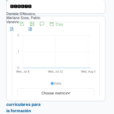
y la construcción
de dignidad
Daniela D’Abusco,
Mariana Sosa, Pablo
Vanevic
PDF
HTML
Expresiones
estudiantiles para
la participación
ciudadana en
comunicación y
salud: reflexiones
sobre las
prácticas socio
educativas
curriculares para
la formación