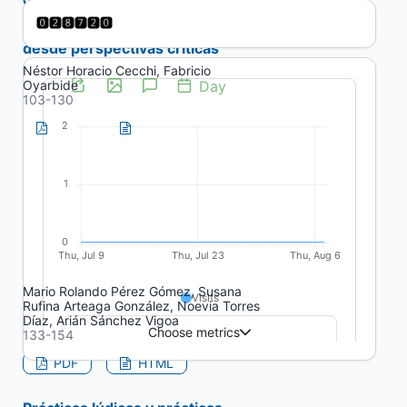
y sus metáforas. Aproximaciones
a una reconstrucción de sentidos
desde perspectivas críticas
Néstor Horacio Cecchi, Fabricio
Oyarbide
103-130
PDF
HTML
Artículos
Accionar proinfancia en y desde
la universidad en Manicaragua.
Concepción pedagógica
Mario Rolando Pérez Gómez, Susana
Rufina Arteaga González, Noevia Torres
Díaz, Arián Sánchez Vigoa
133-154
PDF
HTML