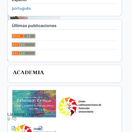
português
Últimas publicaciones
Dossier: "Las
prácticas sociocomunitarias como
espacios de formación integral"
Publicado:
2020-12-21
Presentación
Presentación
Lía Mabel Norverto
9-10
PDF
HTML