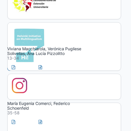
Dossier
Prácticas socio-comunitarias:
cambios en las formas de
aprender y enseñar
Viviana Macchiarola, Verónica Pugliese
Solivellas, Ana Lucía Pizzolitto
13-34
PDF
HTML
Las prácticas socio-comunitarias
como puentes de encuentro
entre saberes
María Eugenia Comerci, Federico
Schoenfeld
35-58
PDF
HTML