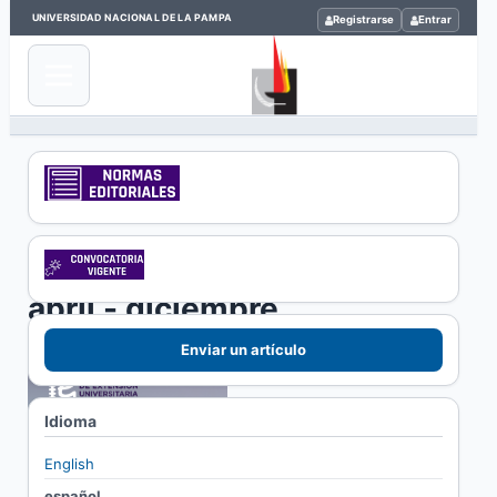
UNIVERSIDAD NACIONAL DE LA PAMPA
Registrarse
Entrar
Inicio
/
Archivos
/
Núm. 4 (2020): abril - diciembre
Núm. 4 (2020):
abril - diciembre
Enviar un artículo
Idioma
English
español