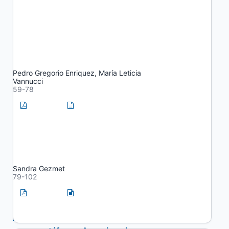
Matrices formativas: una
propuesta para analizar la
práctica pedagógica y
sociocomunitaria en la
Universidad
Pedro Gregorio Enriquez, María Leticia
Vannucci
59-78
PDF
HTML
La singularidad (y no tanto) de las
prácticas socio-comunitarias en
el Colegio Nacional de Monserrat
Sandra Gezmet
79-102
PDF
HTML
Las Prácticas Sociales Educativas