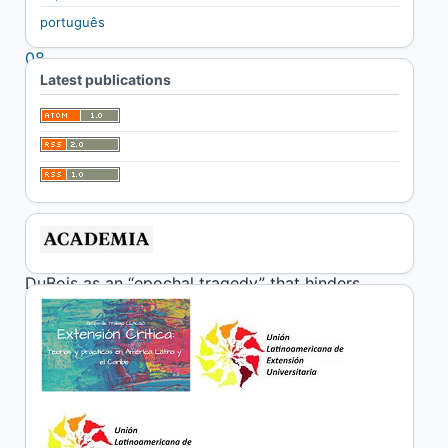
português
DOI:
https://doi.org/10.19137/cuadex-2025-09-
08
Latest publications
Keywords:
university extension, social change,
open universities
Abstract
The article examines the problem of mutual
ignorance among people, posed by W.E.B.
DuBois as an “epochal tragedy” that hinders
social emancipation. This phenomenon is a
manifestation of a more general problem: the
difficulty of emancipatory forces to conceive
and fight for a freedom they do not fully know.
The text suggests that critical university