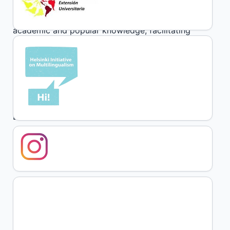
extension can be a key tool to confront this
situation, since it promotes dialogue between
academic and popular knowledge, facilitating
the co-construction of knowledge. By creating
these spaces for interaction, a more
comprehensive understanding of social reality
is favored. The experience of a Summer School
of the Latin American Union of University
Extension illustrates how these initiatives
promote exchange and strengthen
emancipatory projects by contributing to
overcoming the problem of mutual ignorance.
Author Biography
Joaquín Trinidad Mazzei, University of the
Republic