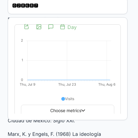
de extensión y humanidades, 7(9). 18-29.
Du Bois, W.E.B. (2007) The Soul of Black Folk.
Nueva York: Oxford University Press.
Erreguerena, F., Nieto, G., Tommasino, H.
(2020) Tradiciones y matrices, pasadas y
presentes, que confluyen en la Extensión
Crítica Latinoamericana y Caribeña. Cuadernos
de extensión de la UNLPam, 4. 177-204.
Fisher, M. (2016) Realismo capitalista: ¿No hay
alternativa? Buenos Aires: Caja Negra Editora.
Freire, P. (2005) Pedagogía del Oprimido.
Ciudad de México: Siglo XXI.
Marx, K. y Engels, F. (1968) La ideología