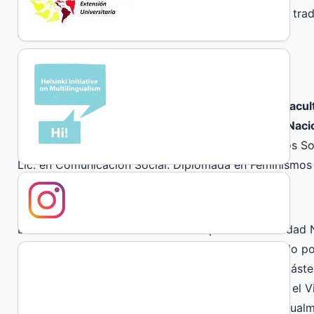
and militant outreach practice, which questions the trad
apolitical knowledge.
Author Biographies
Paola Bonavitta, Centro de Investigaciones de la Facu
de Innovación, Ciencia y Tecnología, Universidad Nac
Becaria Postdoctoral CONICET. Doctora en Estudios Soc
Lic. en Comunicación Social. Diplomada en Feminismos 
Clara Presman, National University of Córdoba
Licenciada en Comunicación Social por la Universidad 
en Derechos Humanos, Interculturalidad y Desarrollo po
(España, 2019). Obtuvo matrícula de honor en su máster
fin de máster en estudios de Género, otorgado por el 
la Universidad Pablo de Olavide, Sevilla (2019). Actual