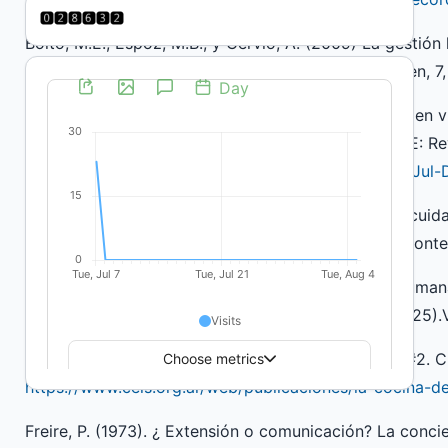
Boito, M.E., Espoz, M.B., y Cervio, A. (2009) La gestión
después de las “Ciudades-Barrios”. Boletín Onteaiken, 7
Bonavitta, P. y Gastiazoro, M. E. (2020). Violencias en 
extensión con mujeres de la ciudad de Córdoba. +E: Revi
e0008.
https://doi.org/10.14409/extension.2020.13.Jul
Bonavitta, P. y Presman, C. (2022). Cuidados, autocuida
periferia de Córdoba. Pacha. Revista de Estudios Conte
Carrasco, C. (2003). La sostenibilidad de la vida huma
Mujeres y trabajo: cambios impostergables, (pp. 5-25)
CELS. (2024). La cocina de los cuidados: informe #2. 
https://www.cels.org.ar/web/publicaciones/la-cocina-d
Freire, P. (1973). ¿ Extensión o comunicación? La concie