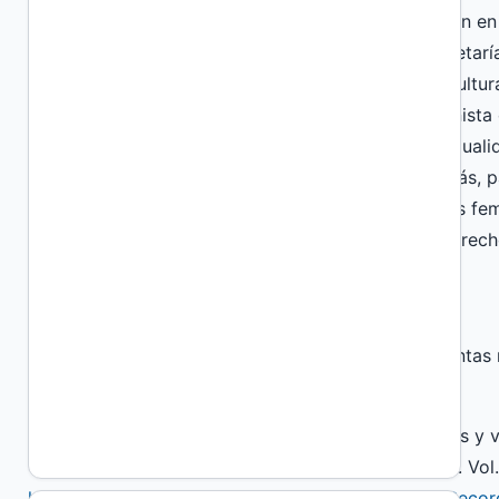
Públicas en el Instituto de Investigación y Formación e
Sociales de la UNC. Es becaria doctoral de la Secretarí
investigación en el Centro de Investigaciones de Cult
equipo de investigación “El Telar. Comunidad feminista
radicación, en el área de Feminismos, Género y Sexuali
Humanidades de la UNC - CIECS /CONICET. Además, par
“Sostenibilidad de la vida: estrategias y resistencias fe
trabajo se enfoca en los estudios de género, los derech
References
Aguirre, P. (2018). La olla, la fuente y el plato. Distin
208.
Arito, S. M., & Rígoli, A. (2021). Salud, subjetividades 
ConCienciaSocial. Revista digital de Trabajo Social. Vol
https://repositoriosdigitales.mincyt.gob.ar/vufind