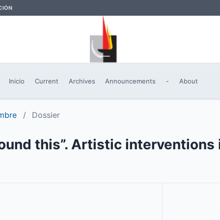
CIÓN
Inicio
Current
Archives
Announcements
-
About
embre
/
Dossier
nd this”. Artistic interventions 