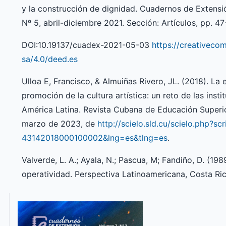
y la construcción de dignidad. Cuadernos de Extensi
Nº 5, abril-diciembre 2021. Sección: Artículos, pp. 4
DOI:10.19137/cuadex-2021-05-03
https://creativeco
sa/4.0/deed.es
Ulloa E, Francisco, & Almuiñas Rivero, JL. (2018). La e
promoción de la cultura artística: un reto de las inst
América Latina. Revista Cubana de Educación Superio
marzo de 2023, de
http://scielo.sld.cu/scielo.php?s
43142018000100002&lng=es&tlng=es
.
Valverde, L. A.; Ayala, N.; Pascua, M; Fandiño, D. (198
operatividad. Perspectiva Latinoamericana, Costa Ric