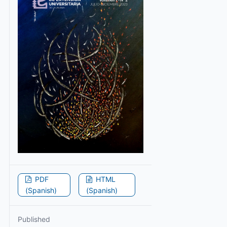
PDF
HTML
(Spanish)
(Spanish)
Published