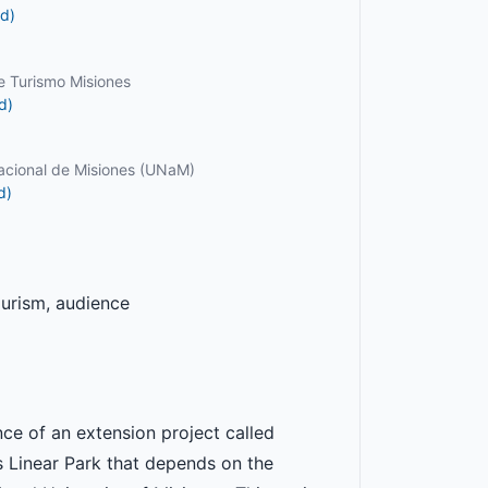
d)
de Turismo Misiones
d)
acional de Misiones (UNaM)
d)
ourism, audience
ence of an extension project called
s Linear Park that depends on the