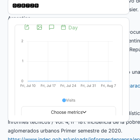
Un acercamiento al abordaje estructural e interactivo d
ciudad de Tandil”. Revista: Espacios en Blanco. Dossier
Argentina.
Manzanelli, P.; Calvo, D. y Basualdo, E. M. (2020). Doc
balance preliminar de la crisis económica en la Argenti
CIFRA - Centro de Investigación y Formación de la Rep
de Economía y Tecnología.
OMS (2020). La OMS caracteriza a COVID-19 como una
https://www.paho.org/es/noticias/11-3-2020-oms-cara
Fuentes documentales
Ministerio de Economía. Instituto Nacional de Estadíst
Informes técnicos / Vol. 4, n° 181. Incidencia de la pobr
aglomerados urbanos Primer semestre de 2020.
https://www.indec.gob.ar/uploads/informesdeprensa/