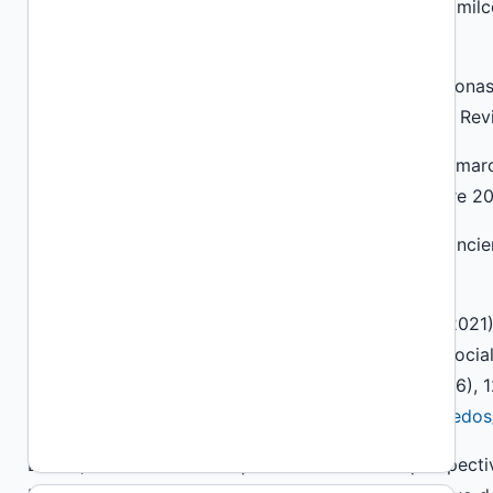
Universidad Autónoma Metropolitana Unidad Xochimilco
17.
Cataldi, M. (2020). El aislamiento social en las persona
el marco de la Pandemia de coronavirus COVID-19. Revi
Díaz Langau, G.; Kessler, G.; della Paolera, C.; Karczma
COVID-19 en Argentina. Balance del primer semestre 
Freire, P. (2013). ¿Extensión o comunicación? La concien
Montevideo, Siglo XXI Editores.
González Peña, M., Escalante Plá, L., & Soares, L. (2021
extensión, aprendizaje-servicio y responsabilidad social
Masquedós - Revista De Extensión Universitaria, 6(6), 
http://ojs.extension.unicen.edu.ar/index.php/masquedos
Leivas, M. (2020) “El campo escolar desde la perspecti