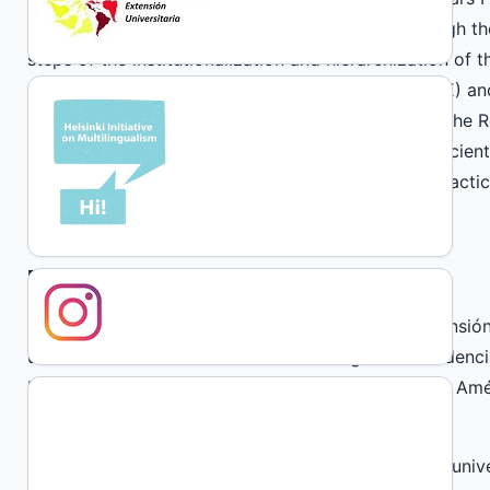
Secretari of Extension of the UNICEN, going through the 
steps of the institutionalization and hierarchization of 
the regulation of the socio-education practice (PSE) a
(Territorial Extension Points). He is coordinator of the 
Extension (CREXU) and Editor of the Masquedós Scienti
CLACSO Group “Critical Extension: theories and practic
Caribbean”.
References
Cano, A. y Tommasino, H. (2016). Modelos de extensión 
universidades latinoamericanas en el siglo XXI: tendenci
Universidades, núm. 67. Unión de Universidades de Améri
Federal, Organismo Internacional.
Carlevaro P. (2010). Intersecciones y uniones de la univ