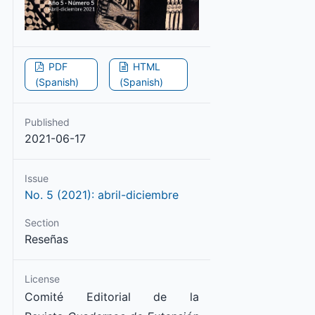
PDF
HTML
(Spanish)
(Spanish)
Published
2021-06-17
Issue
No. 5 (2021): abril-diciembre
Section
Reseñas
License
Comité Editorial de la