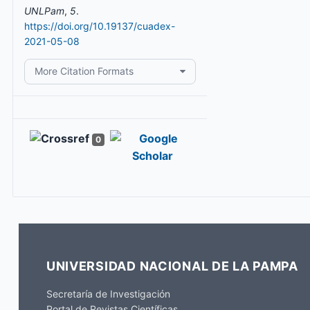
UNLPam
,
5
.
https://doi.org/10.19137/cuadex-
2021-05-08
More Citation Formats
0
UNIVERSIDAD NACIONAL DE LA PAMPA
Secretaría de Investigación
Portal de Revistas Científicas