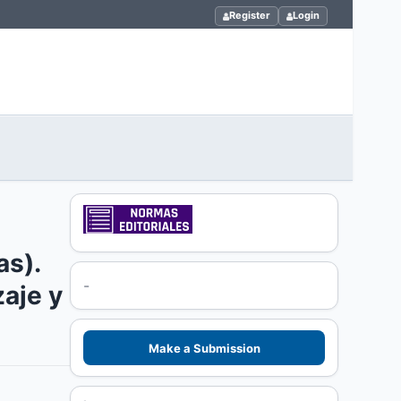
Register
Login
as).
-
aje y
Make a Submission