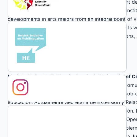
importance of the dialogue of knowledge in the joint de
sustainability. This dialogue is also part of an inter-ins
developments in arts majors from an integral point of vie
university careers chairs, but also to specific projects w
coordination with state and civil society organization
community territories.
Author Biographies
Mariela Alejandra Edelstein, Provincial University of 
Profesora de Enseñanza Primaria y Licenciada en Comun
Córdoba (UNC), formación de posgrado en curso sobre c
educación. Actualmente Secretaria de Extensión y Relaci
de Córdoba (UPC) A cargo del área de Comunicación. Do
año 2016 a cargo de la Dirección de Coordinación Oper
Secretaría de Niñez, Adolescencia y Familia del Gobier
nivel primario por concurso titular, en Escuela Nueva J