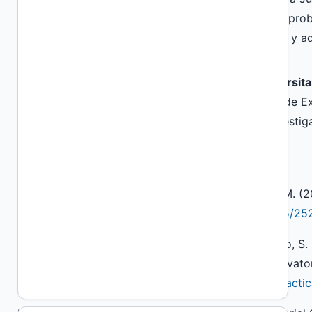
mayor jerarquía. Formación continua focalizada en prob
extensión y el enfoque de derechos de niños, niñas y 
de territorio.
Alexandra Ailen Paolini Benavides, Instituto Universit
Licenciada en Comunicación Social, Prosecretaria de Ext
Instituto Universitario Patagónico de las Artes. Investig
References
Caballero, M.; Davis, F.; Butler Tau, G.; Tabarrozzi, M. 
en arte. Octante, (4), e018.
https://doi.org/10.24215/2
Canut Ledo, P. (2014). Buenas Prácticas. En Romero, S. 
Manual Atalaya, Apoyo a la Gestión Cultural. Observator
http://atalayagestioncultural.es/capitulo/buenas-practic