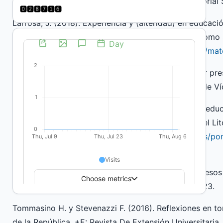
Freire, P. (1983). ¿Extensión o Comunicación? Editorial 
Larrosa, J. (2018). Experiencia y (alteridad) en educación
Experiencia y alteridad en educación. FLACSO y Homo 
http://www.ceip.edu.uy/documentos/2018/ifs/dapg/mater
Noveduc Libros (25 de julio de 2020). Carlos Skliar pres
incertidumbre) con Darío Sztajnszrajber. [Archivo de V
Sánchez, D. (2011). El arte como herramienta de la ed
de Extensión Universitaria. Universidad Nacional del Lit
https://www.unl.edu.ar/iberoextension/dvd/archivos/p
de-.pdf
Tommasino, H. y Cano, A. (2016). Avances y retrocesos d
República de Uruguay. Revista Masquedós, 1(1), 9-23.
Tommasino H. y Stevenazzi F. (2016). Reflexiones en tor
de la República. +E: Revista De Extensión Universitaria,