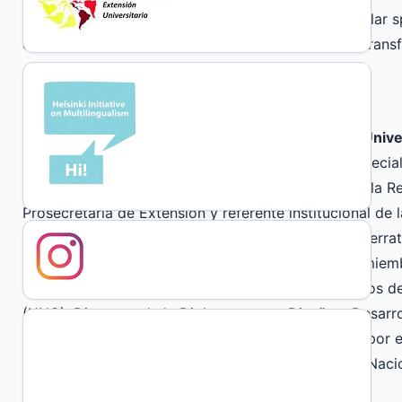
democratizing, dialogical, rights promoting, curricular
critically as object of knowledge providing social trans
Author Biography
Sandra Gezmet, Colegio Nacional de Monserrat, Univ
Licenciada en Ciencias de la Educación (UNC), Especial
(UNSE) y Diplomada en Extensión Universitaria de la Re
Prosecretaria de Extensión y referente institucional de
Sociocomunitarios en el Colegio Nacional de Monserra
del Plan de Formación en Extensión Universitaria, mie
la Comisión de Curricularización de Extensión, todos de
(UNC). Directora de la Diplomatura en Diseño y Desarr
Educación Secundaria (en proceso de aprobación por e
Secretaría de Extensión Universitaria, Universidad Nac