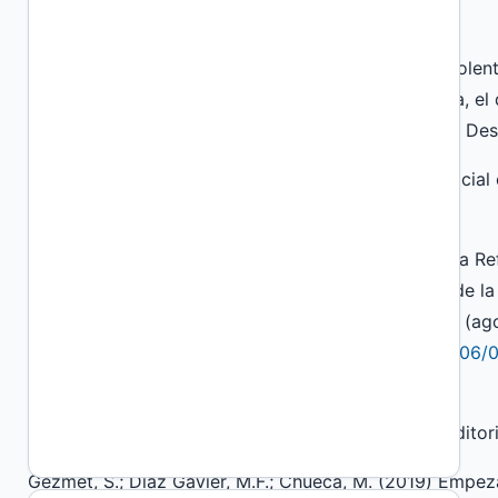
References
De Sousa Santos, B. (2003). Crítica de la razón indolent
Volumen I. Para un nuevo sentido común: La ciencia, el d
paradigmática. 18 Derechos Humanos y Desarrollo. Des
Carballeda, A. J. M. (2013). La intervención en lo soc
metodológica. Espacio Editorial. CABA, Argentina.
Fessia, R. (2018). Deodoro Roca; la inteligencia de la R
Blog oficial de la Cátedra de Historia del Derecho de la
la Universidad Nacional del Litoral (UNL). Santa Fe. (a
https://historiadelderechounl.wordpress.com/2018/06/0
reforma/
Freire, P. (2006) [1971]. Pedagogía del Oprimido. Editori
Gezmet, S.; Díaz Gavier, M.F.; Chueca, M. (2019) Empeza