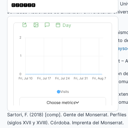
sociocomunitarios en un Colegio dependiente de la Un
Jornadas Nacionales de Extensión Universitaria. Unive
Salvador de Jujuy - 14 y 15 de Noviembre de 2019.
Giralico, J. (2006). Del humanismo radical al humanismo c
de la educación. Teré número 4/AÑO 2/2006. Agosto d
https://biblat.unam.mx/hevila/TereRevistadefilosofiays
Plan de Estudios del Colegio Nacional de Monserrat –
Programa de la “1º Jornada de Equipos de Extensión de 
Procesos de Curricularización de Proyectos Sociocomu
Pronunciamiento de la “1º Jornada de Equipos de Extens
Procesos de Curricularización de Proyectos Sociocomu
Sartori, F. (2018) [comp]. Gente del Monserrat. Perfile
(siglos XVII y XVIII). Córdoba. Imprenta del Monserrat.