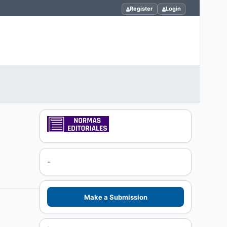
Register
Login
-
Make a Submission