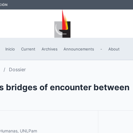
CIÓN
Inicio
Current
Archives
Announcements
-
About
/
Dossier
s bridges of encounter between
s Humanas, UNLPam