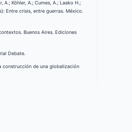
, A.; Köhler, A.; Cumes, A.; Laako H.;
: Entre crisis, entre guerras. México.
 contextos. Buenos Aires. Ediciones
rial Debate.
la construcción de una globalización