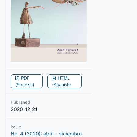
PDF
HTML
(Spanish)
(Spanish)
Published
2020-12-21
Issue
No. 4 (2020): abril - diciembre