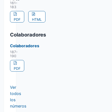
161-
183
PDF
HTML
Colaboradores
Colaboradores
187-
190
PDF
Ver
todos
los
números