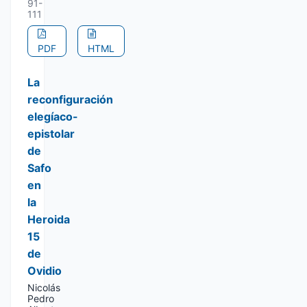
91-
111
PDF
HTML
La
reconfiguración
elegíaco-
epistolar
de
Safo
en
la
Heroida
15
de
Ovidio
Nicolás
Pedro