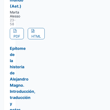
mundo"
(Aet.)
Marta
Alesso
23-
58
PDF
HTML
Epítome
de
la
historia
de
Alejandro
Magno.
Introducción,
traducción
y
notas