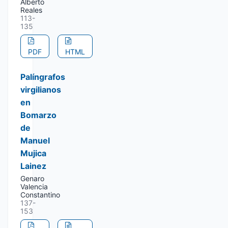
Alberto
Reales
113-
135
PDF
HTML
Palíngrafos
virgilianos
en
Bomarzo
de
Manuel
Mujica
Lainez
Genaro
Valencia
Constantino
137-
153