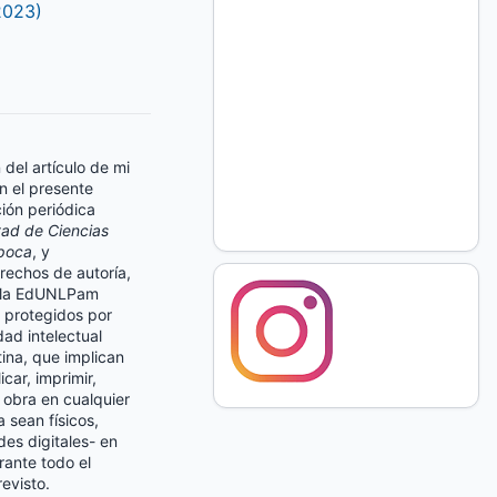
2023)
n del artículo de mi
n el presente
ción periódica
tad de Ciencias
poca
, y
rechos de autoría,
a la EdUNLPam
 protegidos por
dad intelectual
ina, que implican
icar, imprimir,
a obra en cualquier
 sean físicos,
es digitales- en
rante todo el
revisto.