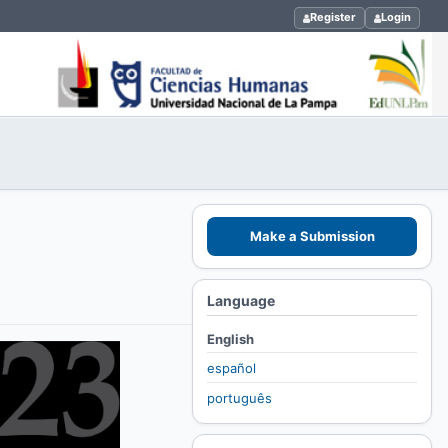
Register
Login
Make a Submission
Language
English
español
português