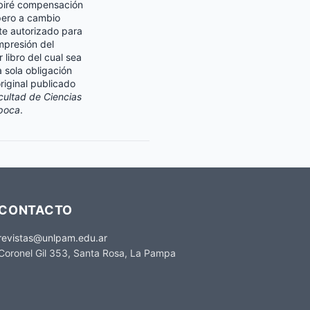
biré compensación
pero a cambio
e autorizado para
impresión del
r libro del cual sea
a sola obligación
original publicado
cultad de Ciencias
poca
.
CONTACTO
revistas@unlpam.edu.ar
Coronel Gil 353, Santa Rosa, La Pampa