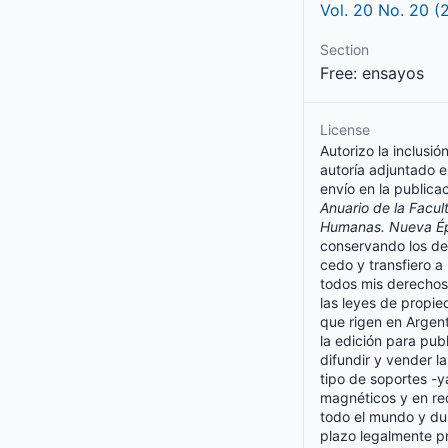
Vol. 20 No. 20 (
Section
Free: ensayos
License
Autorizo la inclusió
autoría adjuntado e
envío en la publica
Anuario de la Facul
Humanas. Nueva É
conservando los de
cedo y transfiero 
todos mis derechos
las leyes de propie
que rigen en Argent
la edición para publ
difundir y vender l
tipo de soportes -ya
magnéticos y en red
todo el mundo y du
plazo legalmente p