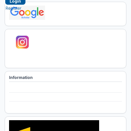
Login
Register
Information
For Readers
For Authors
For Librarians