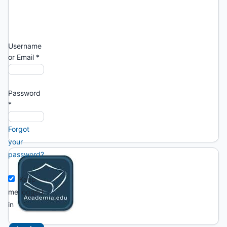
asterisk:
*
Username
or Email
*
Password
*
Forgot
your
password?
Keep
me logged
in