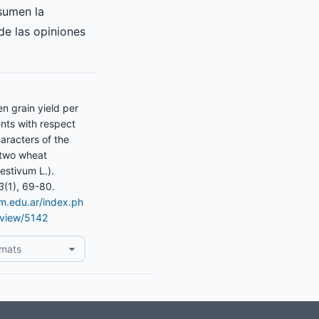
asumen la
de las opiniones
n grain yield per
ts with respect
aracters of the
 two wheat
aestivum L.).
3
(1), 69-80.
am.edu.ar/index.ph
/view/5142
rmats