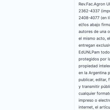
Rev.Fac.Agron 
2362-4337 (impr
2408-4077 (en lí
el/los abajo fir
autores de una o
el mismo acto, e
entregan exclusi
EdUNLPam todos
protegidos por l
propiedad intele
en la Argentina p
publicar, editar, 
y transmitir púb
cualquier forma
impreso o electró
internet, el artí