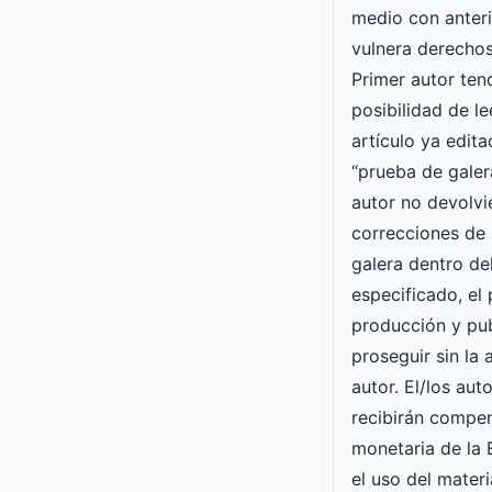
medio con anteri
vulnera derechos
Primer autor ten
posibilidad de le
artículo ya edit
“prueba de galera
autor no devolvi
correcciones de 
galera dentro de
especificado, el
producción y pu
proseguir sin la
autor. El/los aut
recibirán compe
monetaria de l
el uso del mater