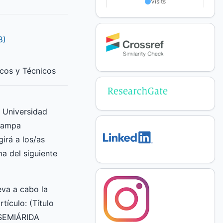
8)
icos y Técnicos
a Universidad
Pampa
irá a los/as
ma del siguiente
va a cabo la
rtículo: (Título
 SEMIÁRIDA