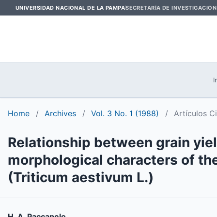
UNIVERSIDAD NACIONAL DE LA PAMPA
SECRETARÍA DE INVESTIGACIÓN
I
Home
/
Archives
/
Vol. 3 No. 1 (1988)
/
Artículos C
Relationship between grain yie
morphological characters of the
(Triticum aestivum L.)
H. A. Paccapelo