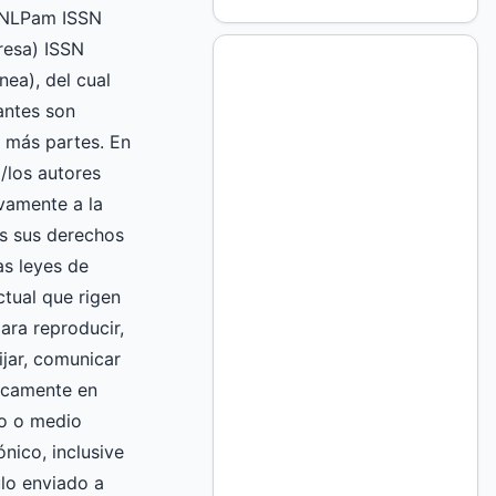
UNLPam ISSN
esa) ISSN
nea), del cual
mantes son
 más partes. En
l/los autores
vamente a la
 sus derechos
as leyes de
ctual que rigen
ara reproducir,
fijar, comunicar
licamente en
to o medio
nico, inclusive
culo enviado a