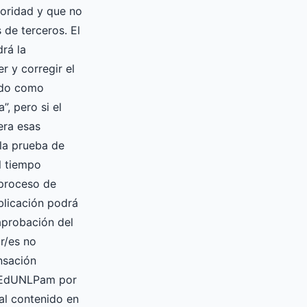
oridad y que no
 de terceros. El
drá la
er y corregir el
ado como
”, pero si el
era esas
la prueba de
l tiempo
 proceso de
blicación podrá
 aprobación del
or/es no
nsación
a EdUNLPam por
ial contenido en