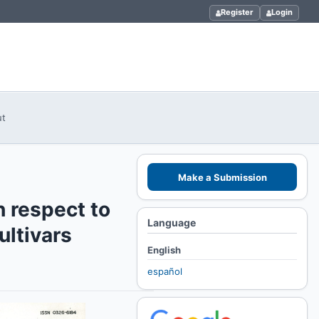
Register
Login
ut
Make a Submission
 respect to
Language
ultivars
English
español