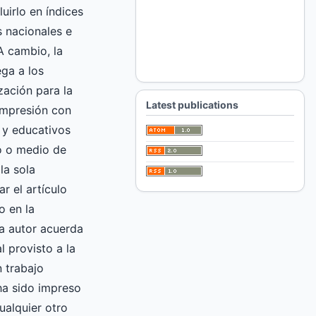
luirlo en índices
 nacionales e
A cambio, la
ga a los
zación para la
Latest publications
impresión con
 y educativos
ro o medio de
la sola
ar el artículo
o en la
 autor acuerda
l provisto a la
 trabajo
 ha sido impreso
ualquier otro