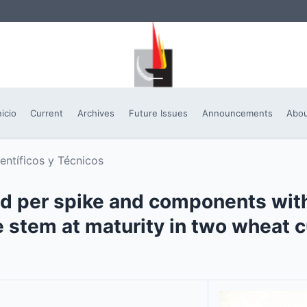
nicio
Current
Archives
Future Issues
Announcements
Abo
ientíficos y Técnicos
ld per spike and components with
 stem at maturity in two wheat c