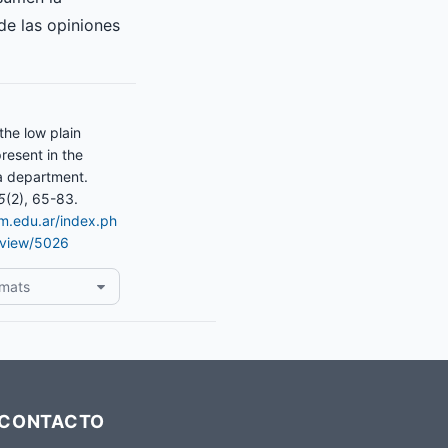
de las opiniones
the low plain
resent in the
 department.
5
(2), 65-83.
am.edu.ar/index.ph
e/view/5026
rmats
CONTACTO