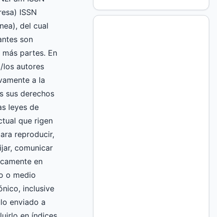
esa) ISSN
nea), del cual
mantes son
 más partes. En
l/los autores
vamente a la
 sus derechos
as leyes de
ctual que rigen
ara reproducir,
fijar, comunicar
licamente en
to o medio
nico, inclusive
culo enviado a
luirlo en índices