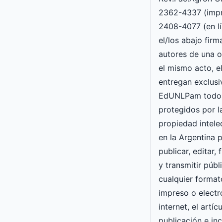
2362-4337 (impr
2408-4077 (en lí
el/los abajo fir
autores de una o
el mismo acto, e
entregan exclusi
EdUNLPam todos
protegidos por l
propiedad intele
en la Argentina p
publicar, editar, 
y transmitir púb
cualquier forma
impreso o electró
internet, el artí
publicación e inc