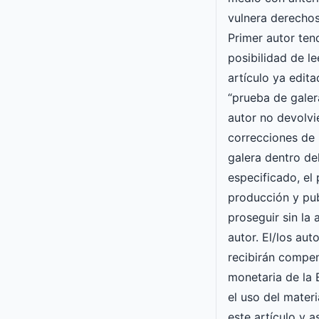
vulnera derechos
Primer autor ten
posibilidad de le
artículo ya edit
“prueba de galera
autor no devolvi
correcciones de 
galera dentro de
especificado, el
producción y pu
proseguir sin la
autor. El/los aut
recibirán compe
monetaria de l
el uso del mater
este artículo y 