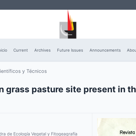
nicio
Current
Archives
Future Issues
Announcements
Abo
ientíficos y Técnicos
in grass pasture site present in t
ra de Ecología Vegetal y Fitogeagrafía