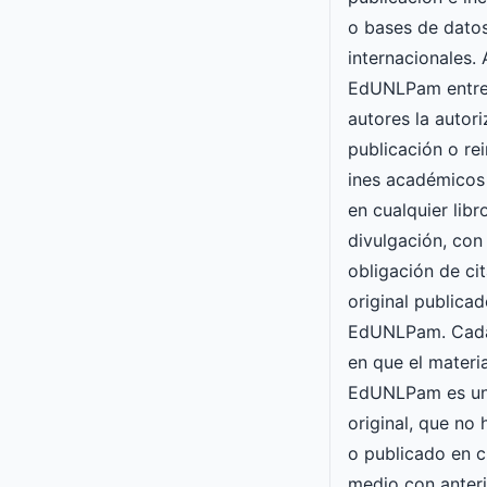
o bases de datos
internacionales. 
EdUNLPam entre
autores la autori
publicación o re
ines académicos
en cualquier lib
divulgación, con 
obligación de cit
original publicad
EdUNLPam. Cada
en que el materia
EdUNLPam es un
original, que no
o publicado en c
medio con anteri