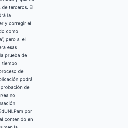
 de terceros. El
drá la
er y corregir el
ado como
”, pero si el
era esas
la prueba de
l tiempo
 proceso de
blicación podrá
 aprobación del
or/es no
nsación
a EdUNLPam por
ial contenido en
asumen la