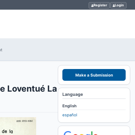
Register
Login
ut
Make a Submission
he Loventué La
Language
English
español