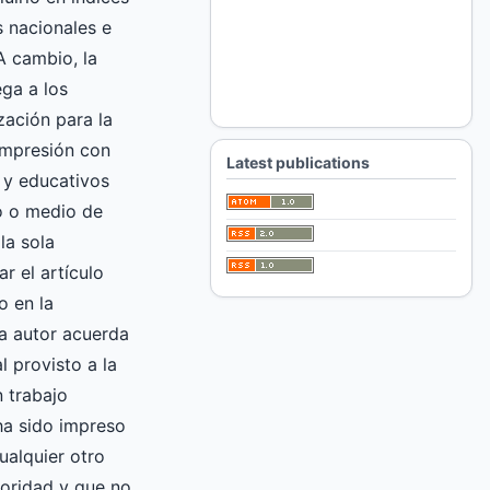
 nacionales e
A cambio, la
ga a los
zación para la
impresión con
Latest publications
 y educativos
ro o medio de
la sola
ar el artículo
o en la
 autor acuerda
l provisto a la
 trabajo
 ha sido impreso
ualquier otro
oridad y que no