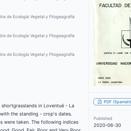
ra de Ecología Vegetal y Fitogeagrafía
ra de Ecología Vegetal y Fitogeagrafía
ra de Ecología Vegetal y Fitogeagrafía
PDF (Spanish)
f shortgrasslands in Loventué - La
with the standing - crop's dates.
Published
es were taken. The following indices
2020-06-30
Good; Good, Fair, Poor and Very Poor.