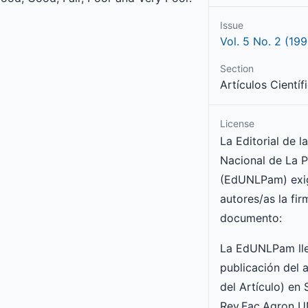
Issue
Vol. 5 No. 2 (199
Section
Artículos Científ
License
La Editorial de l
Nacional de La 
(EdUNLPam) exig
autores/as la fir
documento:
La EdUNLPam lle
publicación del a
del Artículo) en
Rev.Fac.Agron 