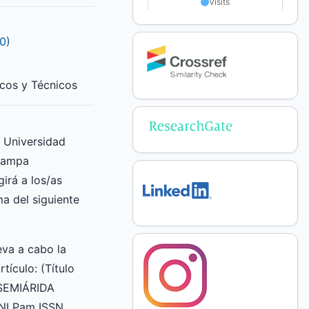
0)
icos y Técnicos
a Universidad
Pampa
irá a los/as
ma del siguiente
va a cabo la
rtículo: (Título
 SEMIÁRIDA
UNLPam ISSN