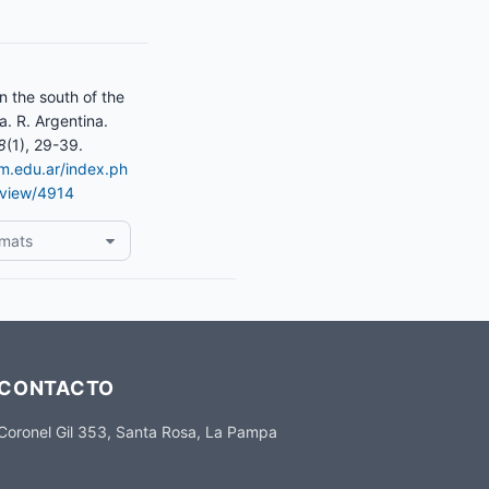
 the south of the
. R. Argentina.
8
(1), 29-39.
am.edu.ar/index.ph
e/view/4914
rmats
CONTACTO
Coronel Gil 353, Santa Rosa, La Pampa