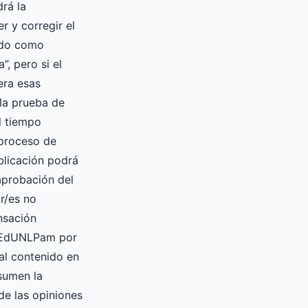
drá la
er y corregir el
ado como
”, pero si el
era esas
la prueba de
l tiempo
 proceso de
blicación podrá
 aprobación del
or/es no
nsación
a EdUNLPam por
ial contenido en
asumen la
de las opiniones