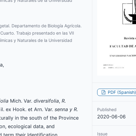
ímicas y Naturales de la Universidad
getal. Departamento de Biología Agrícola.
Cuarto. Trabajo presentado en las VII
ímicas y Naturales de la Universidad
a,
PDF (Spanish)
folia
Mich. Var.
diversifolia
,
R.
l. ex Hook. et Arn. Var.
senna
y R.
Published
2020-06-06
urally in the south of the Province
ion, ecological data, and
Issue
 term their Identification.