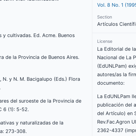
Vol. 8 No. 1 (199
Section
Artículos Científ
s y cultivadas. Ed. Acme. Buenos
License
La Editorial de l
a de la Provincia de Buenos Aires.
Nacional de La 
(EdUNLPam) exig
autores/as la fir
N. y N. M. Bacigalupo (Eds.) Flora
documento:
.
La EdUNLPam lle
res del suroeste de la Provincia de
publicación del a
 6 (1): 5-52.
del Artículo) en
Rev.Fac.Agron 
ivas y naturalizadas de la
2362-4337 (impr
pa: 273-308.