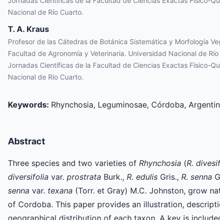
Jornadas Científicas de la Facultad de Ciencias Exactas Físico-Qu
Nacional de Río Cuarto.
T. A. Kraus
Profesor de las Cátedras de Botánica Sistemática y Morfología Ve
Facultad de Agronomía y Veterinaria. Universidad Nacional de Río 
Jornadas Científicas de la Facultad de Ciencias Exactas Físico-Qu
Nacional de Río Cuarto.
Keywords:
Rhynchosia, Leguminosae, Córdoba, Argentin
Abstract
Three species and two varieties of
Rhynchosia
(
R. divesi
diversifolia
var.
prostrata
Burk.,
R. edulis
Gris.,
R. senna
Gi
senna
var.
texana
(Torr. et Gray) M.C. Johnston, grow nat
of Cordoba. This paper provides an illustration, descript
geographical distribution of each taxon. A key is included