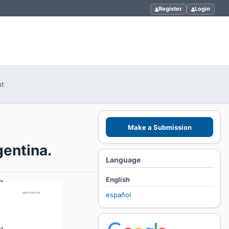
Register
Login
ut
Make a Submission
gentina.
Language
English
español