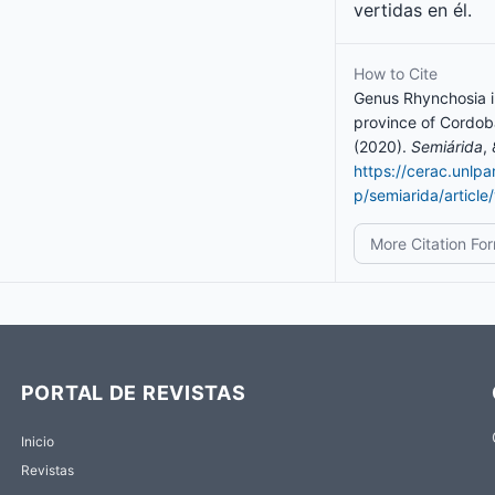
vertidas en él.
How to Cite
Genus Rhynchosia in
province of Cordoba
(2020).
Semiárida
,
https://cerac.unlp
p/semiarida/articl
More Citation Fo
PORTAL DE REVISTAS
Inicio
Revistas