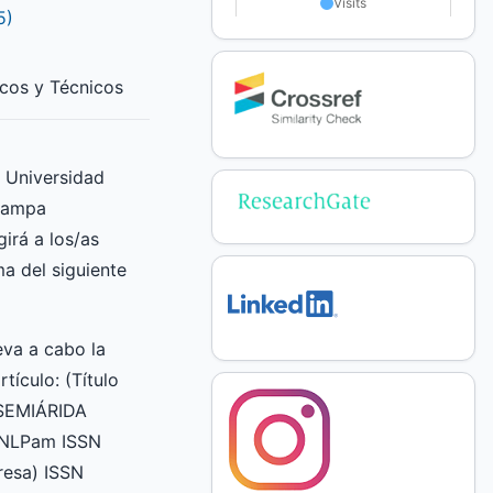
5)
icos y Técnicos
a Universidad
Pampa
irá a los/as
ma del siguiente
va a cabo la
rtículo: (Título
 SEMIÁRIDA
UNLPam ISSN
esa) ISSN