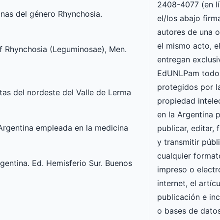
2408-4077 (en lí
inas del género Rhynchosia.
el/los abajo fir
autores de una o
el mismo acto, e
of Rhynchosia (Leguminosae), Men.
entregan exclusi
EdUNLPam todos
protegidos por l
tas del nordeste del Valle de Lerma
propiedad intele
en la Argentina p
 Argentina empleada en la medicina
publicar, editar, 
y transmitir púb
cualquier forma
entina. Ed. Hemisferio Sur. Buenos
impreso o electró
internet, el artí
publicación e inc
o bases de datos