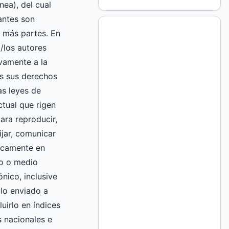
nea), del cual
mantes son
 más partes. En
l/los autores
vamente a la
 sus derechos
as leyes de
ctual que rigen
ara reproducir,
fijar, comunicar
licamente en
to o medio
nico, inclusive
culo enviado a
luirlo en índices
 nacionales e