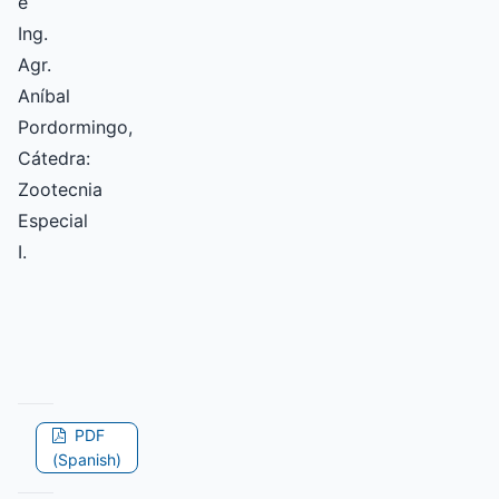
e
Ing.
Agr.
Aníbal
Pordormingo,
Cátedra:
Zootecnia
Especial
I.
PDF
(Spanish)