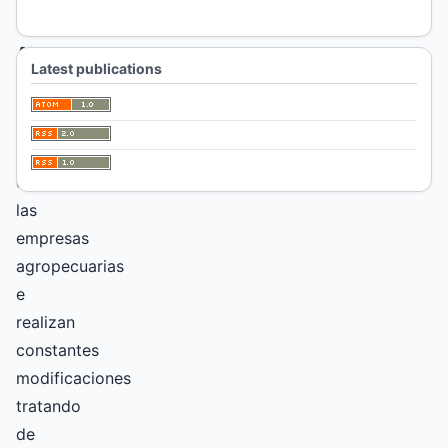
Abstract
Latest publications
En
la
actualidad
en
las
empresas
agropecuarias
e
realizan
constantes
modificaciones
tratando
de