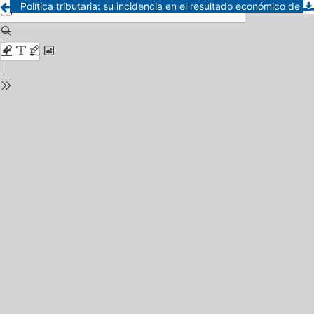
Política tributaria: su incidencia en el resultado económico de las empresas agropecuarias