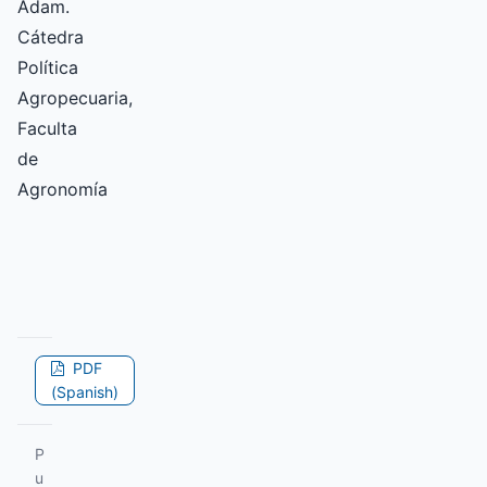
Adam.
Cátedra
Política
Agropecuaria,
Faculta
de
Agronomía
PDF
(Spanish)
P
u