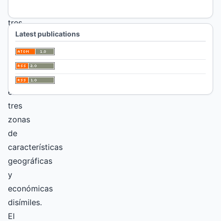
tomado
tres
Latest publications
modelos
de
explotación,
ubicados
en
tres
zonas
de
características
geográficas
y
económicas
disímiles.
El