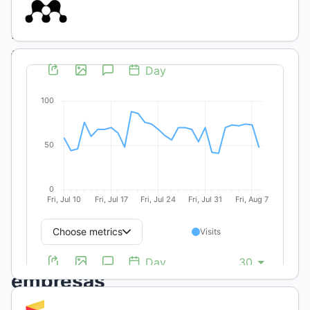
Política
tributaria:
su
incidencia
en
el
resultado
económico
de
las
empresas
agropecuarias