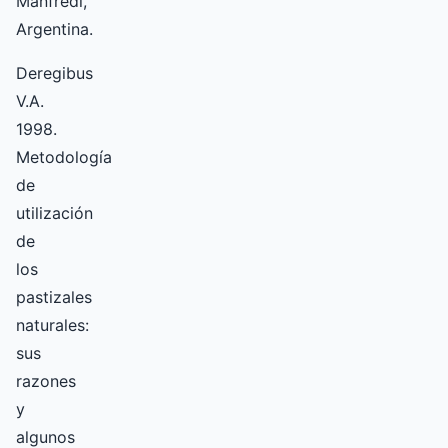
Manfredi,
Argentina.
Deregibus
V.A.
1998.
Metodología
de
utilización
de
los
pastizales
naturales:
sus
razones
y
algunos