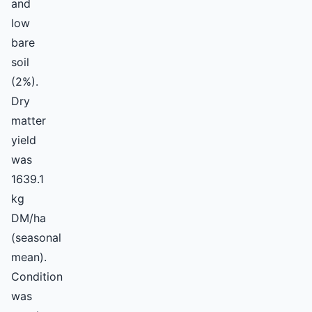
and
low
bare
soil
(2%).
Dry
matter
yield
was
1639.1
kg
DM/ha
(seasonal
mean).
Condition
was