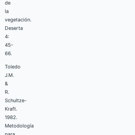
de
la
vegetación.
Deserta
4:
45-
66.
Toledo
J.M.
&
R.
Schultze-
Kraft.
1982.
Metodología
para