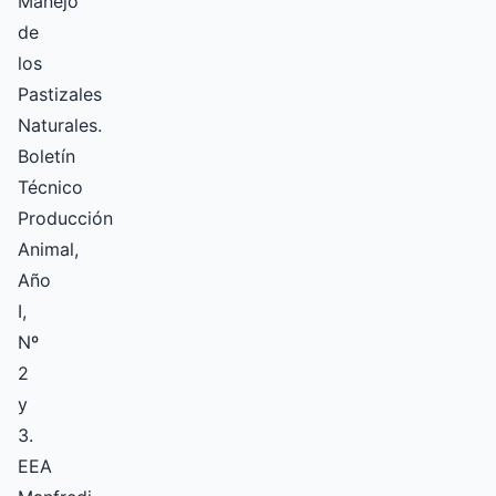
Manejo
de
los
Pastizales
Naturales.
Boletín
Técnico
Producción
Animal,
Año
I,
Nº
2
y
3.
EEA