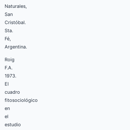
Naturales,
San
Cristóbal.
Sta.
Fé,
Argentina.
Roig
F.A.
1973.
El
cuadro
fitosociológico
en
el
estudio