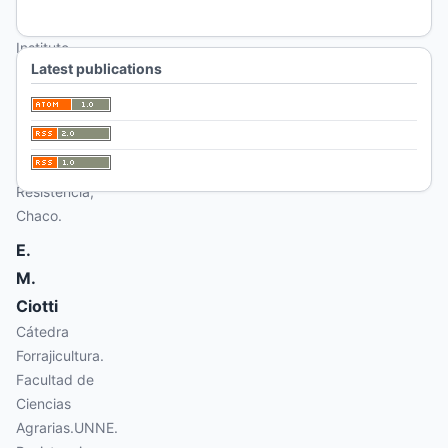
Hack
Instituto
Latest publications
Agrotécnico
Pedro M
Fuentes
Godo.
UNNE.
Resistencia,
Chaco.
E.
M.
Ciotti
Cátedra
Forrajicultura.
Facultad de
Ciencias
Agrarias.UNNE.