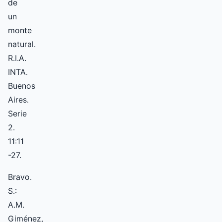
de
un
monte
natural.
R.I.A.
INTA.
Buenos
Aires.
Serie
2.
11:11
-27.
Bravo.
S.:
A.M.
Giménez,