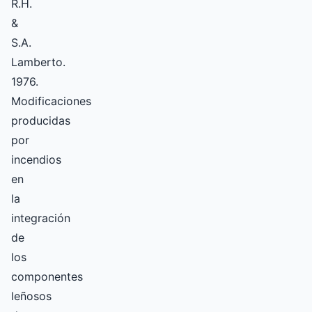
R.H.
&
S.A.
Lamberto.
1976.
Modificaciones
producidas
por
incendios
en
la
integración
de
los
componentes
leñosos