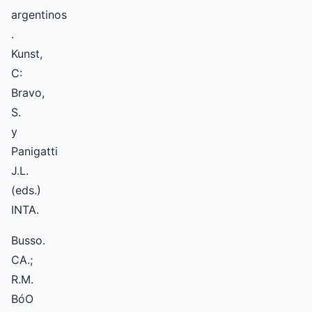
argentinos
.
Kunst,
C:
Bravo,
S.
y
Panigatti
J.L.
(eds.)
INTA.
Busso.
CA.;
R.M.
BóO