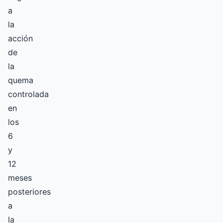
a
la
acción
de
la
quema
controlada
en
los
6
y
12
meses
posteriores
a
la