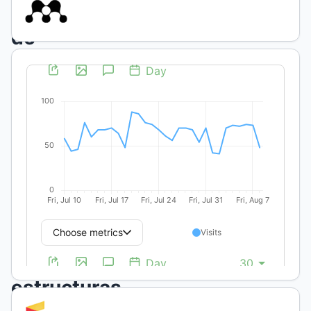
Persistencia
de
los
cambios
provocados
por
los
fuegos
controlados
en
diferentes
estructuras