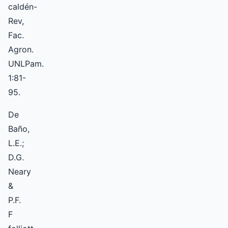
caldén-
Rev,
Fac.
Agron.
UNLPam.
1:81-
95.
De
Baño,
L.E.;
D.G.
Neary
&
P.F.
F