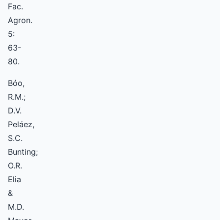
Fac.
Agron.
5:
63-
80.
Bóo,
R.M.;
D.V.
Peláez,
S.C.
Bunting;
O.R.
Elia
&
M.D.