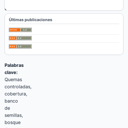
C.
Chirino
Últimas publicaciones
Universidad
Nacional de
La Pampa,
Facultad de
Agronomía
Palabras
clave:
Quemas
controladas,
cobertura,
banco
de
semillas,
bosque