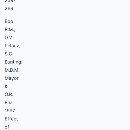
259-
269.
Boo,
R.M.;
D.V.
Peláez;
S.C.
Bunting:
M.D.M.
Mayor
&
O.R.
Elia.
1997.
Effect
of