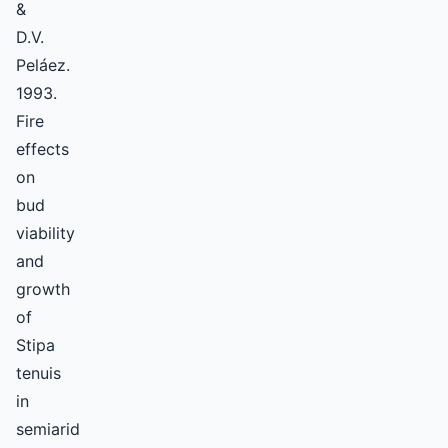
&
D.V.
Peláez.
1993.
Fire
effects
on
bud
viability
and
growth
of
Stipa
tenuis
in
semiarid