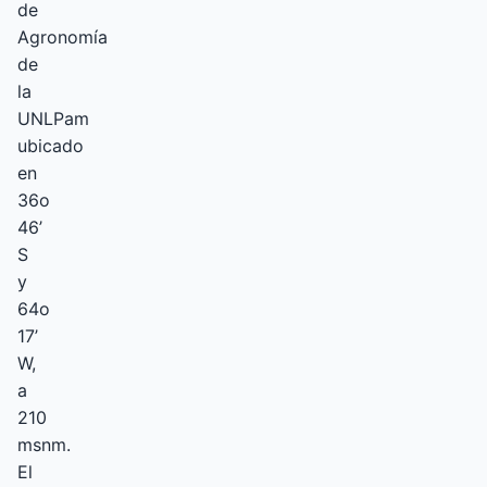
de
Agronomía
de
la
UNLPam
ubicado
en
36o
46’
S
y
64o
17’
W,
a
210
msnm.
El