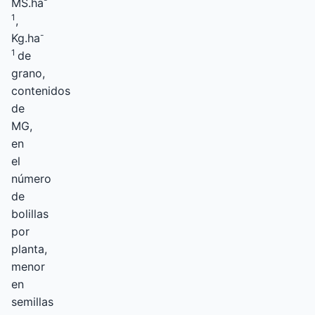
MS.ha
1
,
-
Kg.ha
1
de
grano,
contenidos
de
MG,
en
el
número
de
bolillas
por
planta,
menor
en
semillas