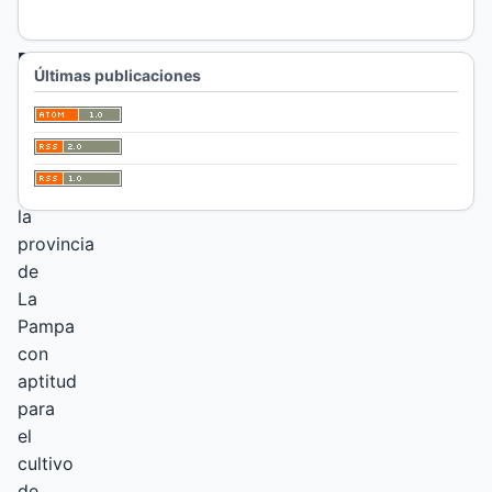
Resumen
Últimas publicaciones
La
región
agrícola
de
la
provincia
de
La
Pampa
con
aptitud
para
el
cultivo
de