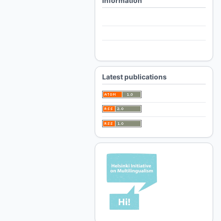
Information
For Readers
For Authors
For Librarians
Latest publications