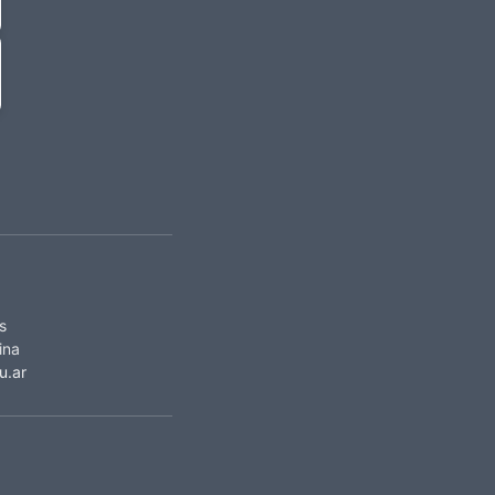
s
ina
u.ar