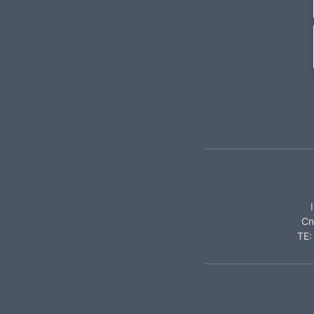
Cn
TE: