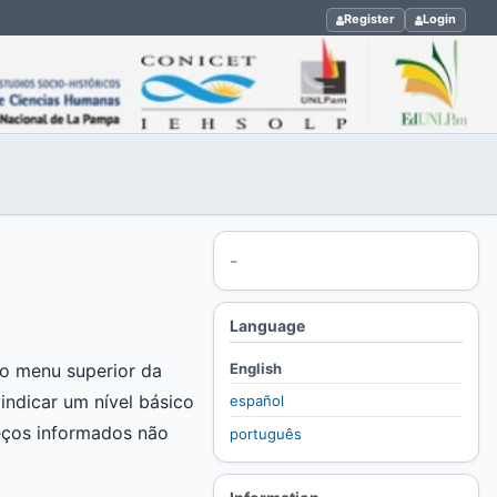
Register
Login
-
Language
English
o menu superior da
indicar um nível básico
español
eços informados não
português