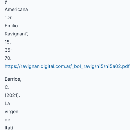
y
Americana
“Dr.
Emilio
Ravignani”,
15,
35-
70.
https://ravignanidigital.com.ar/_bol_ravig/n15/n15a02.pdf
Barrios,
C.
(2021).
La
virgen
de
Itatí