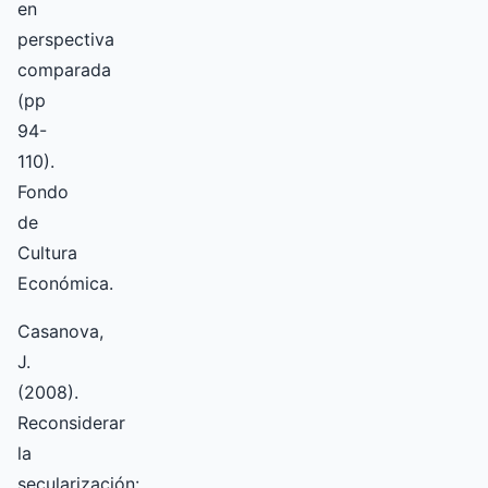
en
perspectiva
comparada
(pp
94-
110).
Fondo
de
Cultura
Económica.
Casanova,
J.
(2008).
Reconsiderar
la
secularización: