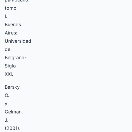
tomo
I.
Buenos
Aires:
Universidad
de
Belgrano-
Siglo
XXI.
Barsky,
O.
y
Gelman,
J.
(2001).