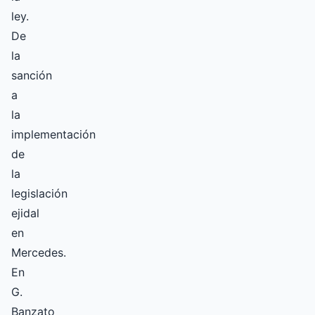
ley.
De
la
sanción
a
la
implementación
de
la
legislación
ejidal
en
Mercedes.
En
G.
Banzato