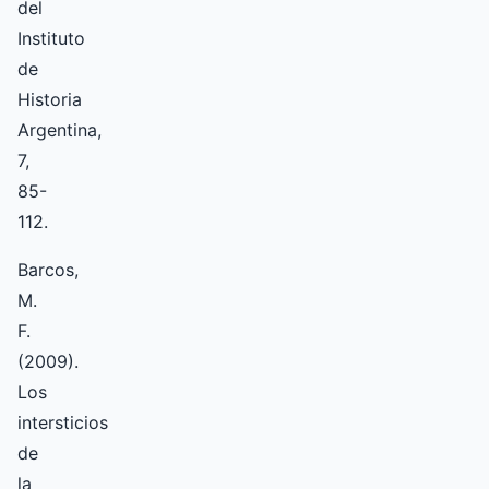
del
Instituto
de
Historia
Argentina,
7,
85-
112.
Barcos,
M.
F.
(2009).
Los
intersticios
de
la