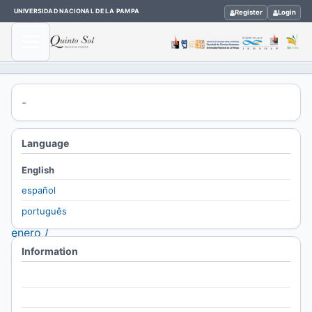
UNIVERSIDAD NACIONAL DE LA PAMPA
Register
Login
Home
-
/
Archives
Language
/
English
Vol. 16
español
No. 1
português
(2012):
enero /
Information
junio
/
For Readers
Thematic
For Authors
clusters /