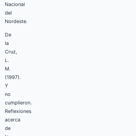
Nacional
del
Nordeste.
De
la
Cruz,
L.
M.
(1997).
Y
no
cumplieron.
Reflexiones
acerca
de