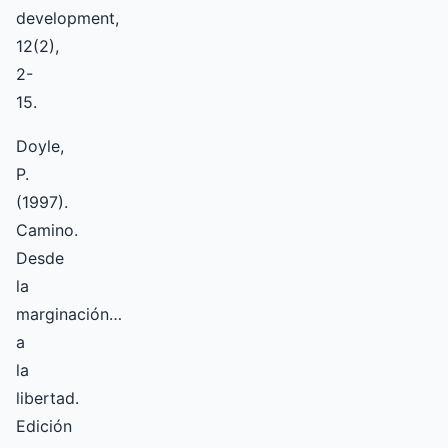
development,
12(2),
2-
15.
Doyle,
P.
(1997).
Camino.
Desde
la
marginación…
a
la
libertad.
Edición