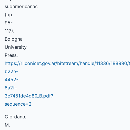
sudamericanas
(pp.
95-
117).
Bologna
University
Press.
https://ri.conicet.gov.ar/bitstream/handle/11336/18899
b22e-
4452-
8a2f-
3c7451de4d80_B.pdf?
sequence=2
Giordano,
M.