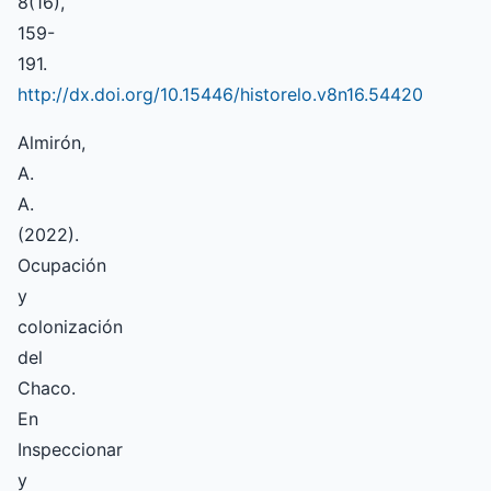
8(16),
159-
191.
http://dx.doi.org/10.15446/historelo.v8n16.54420
Almirón,
A.
A.
(2022).
Ocupación
y
colonización
del
Chaco.
En
Inspeccionar
y