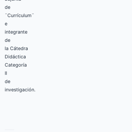
de
¨Currículum¨
e
integrante
de
la Cátedra
Didáctica
Categoría
II
de
investigación.