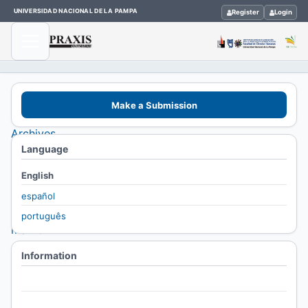
UNIVERSIDAD NACIONAL DE LA PAMPA
Register
Login
Home
Make a Submission
/
Archives
Language
/
Vol. 8
English
No. 8
español
(2004):
português
marzo
2004-
Information
febrero
For Readers
2005
For Authors
/