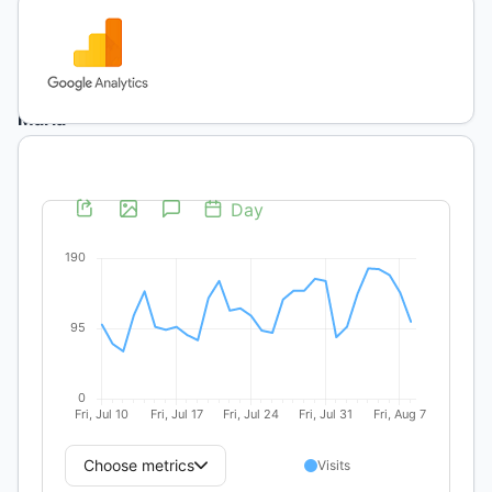
Author
Biography
María
Graciela
Di
Franco,
Universidad
Nacional
de
La
Pampa
Especialista
en
Ciencias
de la