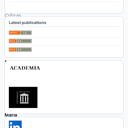
For Librarians
Reseñas
Críticas
Latest publications
Apple,
Michael;
Goodson,
Ivor
F.;
Lander,
Edgardo
María
Graciela