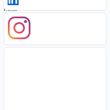
Di
Franco
Universidad
Nacional de
La Pampa
Abstract
-
Apple,
Michael.
Educar
como
Dios
manda.
Mercados, niveles,
religión,