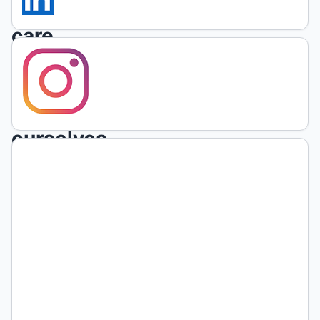
take
care
of
ourselves,
organize
ourselves,
survive.
Cynthia
Ethel
Bustelo
Facultad de
Filosofía y
Letras-