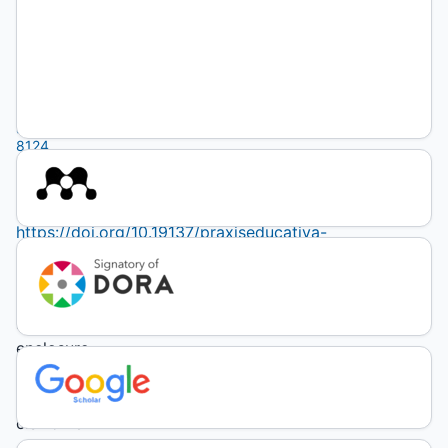
Universidad
de Buenos
Aires
http://orcid.org/0000-
0002-
8640-
8124
(unauthenticated)
DOI:
https://doi.org/10.19137/praxiseducativa-
2020-
240311
Keywords:
enclosure
contexts,
ESI,
ciswomen