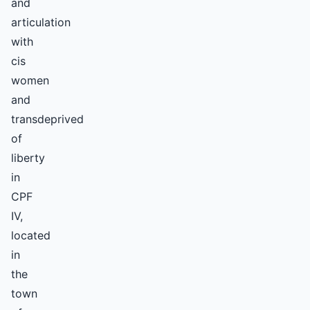
and
articulation
with
cis
women
and
transdeprived
of
liberty
in
CPF
IV,
located
in
the
town