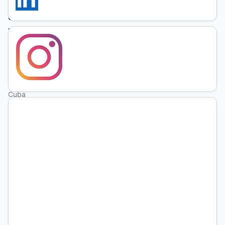
Ulises
Mestre
Gómez
Centro
Universitario
Las Tunas.
Cuba
Pedro
Roberto
Valdés
Tamayo
Keywords:
didactic
orientation,
multimedia,