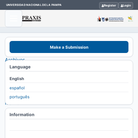
UNIVERSIDAD NACIONAL DE LA PAMPA
Register
Login
Home
Make a Submission
/
Archives
Language
/
Vol. 14
English
No. 14
español
(2010):
português
marzo
2010-
Information
febrero
For Readers
2011
For Authors
/