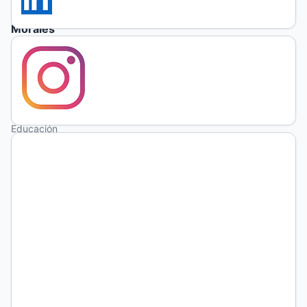
Hernández
Morales
Instituto
Superior
de
Ciencias
de la
Educación
del
Estado de
México,
México
http://orcid.org/0000-
0001-
7631-
9876
(no
autenticado)