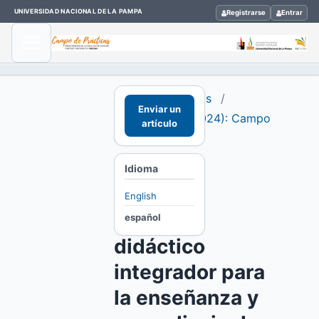
UNIVERSIDAD NACIONAL DE LA PAMPA
Registrarse
Entrar
Inicio
/
Archivos
/
Enviar un
Vol. 3 Núm. 1 (2024): Campo
artículo
de prácticas
/
Idioma
Artículos
English
Modelo
español
didáctico
integrador para
la enseñanza y